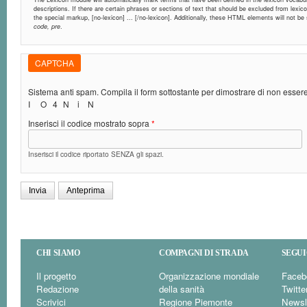
descriptions. If there are certain phrases or sections of text that should be excluded from lexic
the special markup, [no-lexicon] ... [/no-lexicon]. Additionally, these HTML elements will not b
code, pre
.
CAPTCHA
Sistema anti spam. Compila il form sottostante per dimostrare di non esse
I
O
4
N
i
N
Inserisci il codice mostrato sopra
*
Inserisci il codice riportato SENZA gli spazi.
CHI SIAMO
COMPAGNI DI STRADA
SEGUI
Il progetto
Organizzazione mondiale
Faceb
Redazione
della sanità
Twitte
Scrivici
Regione Piemonte
Newsl