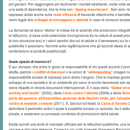
più giovani. Per raggiungere più facilmente i risultati desiderati, molte volte 
una sorta di dipendenza, che fa rima con
“doping mascherato”
. Non solo: l
espresso dubbi anche sulla
reale efficacia
di bevande vitaminiche o barrett
rischi legati allo
sviluppo di sovrappeso e obesità
in caso di consumi eccess
La domanda se siano “etiche” le intese tra le aziende che producono integrato
le istituzioni, si basa sulla potenziale incongruenza tra la natura di questi prodo
la loro sicurezza ecc) e i valori sportivi (tra cui la salute e il benessere) cui le
pubblicità li associano. Nonché sulla legittimazione che gli accordi stessi di
conferiscono ai prodotti pubblicizzati.
Quale spazio di manovra?
È qui, dunque, che entra in gioco la responsabilità di chi questi accordi li prom
stretta, perché i
conflitti di interessi
o le azioni di
“whitewashing”
(magari ma
responsabilità sociale di impresa) sono dietro l’angolo. Che le imprese gioch
sviluppo di una società e di un ambiente più sano (e anche favorevole allo sport
viene ribadito in diversi documenti internazionali. È il caso della
“Global stra
activity and health”
(2002), della
Carta contro l’obesità
(2006) e della
dich
parte dei governi, all’Assemblea generale delle Nazioni Unite, per l’attuazi
contro le malattie croniche
(2011). E,
last but not least
, la
Carta di Toronto
(
delimitare il perimetro entro il quale è possibile trovare un accordo, tra il sett
privato, e sostenere un processo condiviso di promozione della salute.
Esiste quindi una sorta di mandato ufficiale per le istituzioni pubbliche, una le
cercare e stipulare alleanze. Come ha più volte spiegato Francesca Raciopp