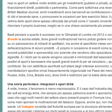
reso lo sport un settore molto ambito per gli investimenti (pubblici e privati), s
finanziamenti diretti, pubblicità o partnership. Come però sottolinea una rece
British Medical Journal
, simili investimenti sono benvenuti se contribuiscon
di cibi e bevande sane, o promuovere le occasioni per fare esercizio fisico. I
vetrina dello sport viene spesso utilizzata dai privati come il “cavallo vincent
rilanciare il proprio business, meglio se in una chiave socialmente più presen
Basti pensare a quanto è successo con le Olimpiadi di Londra nel 2012 o con
Brasile
la scorsa estate, dove grandi multinazionali hanno potuto godere non 
su un palcoscenico di miliardi di spettatori, ma anche di specifiche intese con l
defiscalizzazione di alcuni prodotti. «È proprio in occasione di eventi come 
accordi pubblicitari e sponsorship con aziende che vendono cibo spazzatura, s
sigarette. E i rischi per la salute vengono oscurati e minimizzati dall’associazio
positivi di sport e benessere che questi grandi eventi di per sé veicolano», sp
contributo. Se non addirittura sacrificati sull’altare degli interessi economici,
manifestazioni sportive ormai frequentemente organizzate nei Paesi dei merc
Russia, India, Cina, Brasile ecc), dove limiti e restrizioni per la tutela della s
Una storia particolare: integratori e sport drink
A volte, invece, il fenomeno è meno macroscopico. È il caso dell’industria degl
dei soft ed energy drink, che sempre più spesso patrocina eventi o sponsorizz
caso che oggi molti marchi del settore siano presenti proprio in Formula Uno,
come
main sponsor
le multinazionali del tabacco. Eppure, anche qui, non man
salute. Un’
indagine
condotta dall’Autorità europea per la sicurezza alimentar
aveva già lanciato l’allarme sui rischi legati al consumo e al loro utilizzo improp