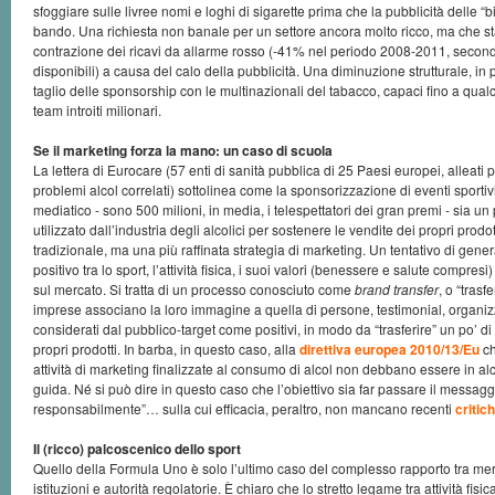
sfoggiare sulle livree nomi e loghi di sigarette prima che la pubblicità delle 
bando. Una richiesta non banale per un settore ancora molto ricco, ma che 
contrazione dei ricavi da allarme rosso (-41% nel periodo 2008-2011, secondo 
disponibili) a causa del calo della pubblicità. Una diminuzione strutturale, in 
taglio delle sponsorship con le multinazionali del tabacco, capaci fino a qualc
team introiti milionari.
Se il marketing forza la mano: un caso di scuola
La lettera di Eurocare (57 enti di sanità pubblica di 25 Paesi europei, alleati
problemi alcol correlati) sottolinea come la sponsorizzazione di eventi sporti
mediatico - sono 500 milioni, in media, i telespettatori dei gran premi - sia u
utilizzato dall’industria degli alcolici per sostenere le vendite dei propri prodo
tradizionale, ma una più raffinata strategia di marketing. Un tentativo di gen
positivo tra lo sport, l’attività fisica, i suoi valori (benessere e salute compresi
sul mercato. Si tratta di un processo conosciuto come
brand transfer
, o “tras
imprese associano la loro immagine a quella di persone, testimonial, organizza
considerati dal pubblico-target come positivi, in modo da “trasferire” un po’ di 
propri prodotti. In barba, in questo caso, alla
direttiva europea 2010/13/Eu
ch
attività di marketing finalizzate al consumo di alcol non debbano essere in a
guida. Né si può dire in questo caso che l’obiettivo sia far passare il messagg
responsabilmente”… sulla cui efficacia, peraltro, non mancano recenti
critic
Il (ricco) palcoscenico dello sport
Quello della Formula Uno è solo l’ultimo caso del complesso rapporto tra merc
istituzioni e autorità regolatorie. È chiaro che lo stretto legame tra attività fis