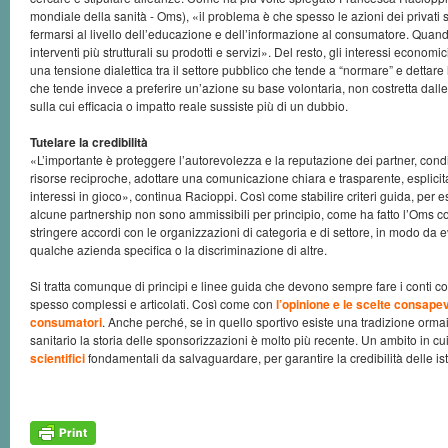
mondiale della sanità - Oms), «il problema è che spesso le azioni dei privati 
fermarsi al livello dell’educazione e dell’informazione al consumatore. Quan
interventi più strutturali su prodotti e servizi». Del resto, gli interessi economi
una tensione dialettica tra il settore pubblico che tende a “normare” e dettare 
che tende invece a preferire un’azione su base volontaria, non costretta dalle
sulla cui efficacia o impatto reale sussiste più di un dubbio.
Tutelare la credibilità
«L’importante è proteggere l’autorevolezza e la reputazione dei partner, condi
risorse reciproche, adottare una comunicazione chiara e trasparente, esplicita
interessi in gioco», continua Racioppi. Così come stabilire criteri guida, pe
alcune partnership non sono ammissibili per principio, come ha fatto l’Oms 
stringere accordi con le organizzazioni di categoria e di settore, in modo da ev
qualche azienda specifica o la discriminazione di altre.
Si tratta comunque di principi e linee guida che devono sempre fare i conti co
spesso complessi e articolati. Così come con
l’opinione e le scelte consapevo
consumatori
. Anche perché, se in quello sportivo esiste una tradizione orma
sanitario la storia delle sponsorizzazioni è molto più recente. Un ambito in cu
scientifici
fondamentali da salvaguardare, per garantire la credibilità delle ist