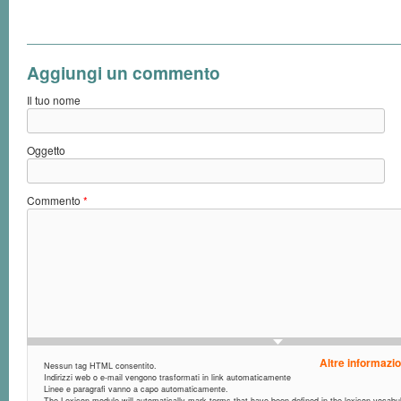
Aggiungi un commento
Il tuo nome
Oggetto
Commento
*
Altre informazio
Nessun tag HTML consentito.
Indirizzi web o e-mail vengono trasformati in link automaticamente
Linee e paragrafi vanno a capo automaticamente.
The Lexicon module will automatically mark terms that have been defined in the lexicon vocabula