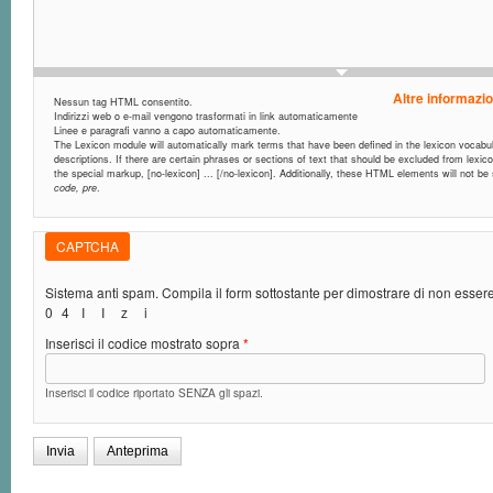
Altre informazio
Nessun tag HTML consentito.
Indirizzi web o e-mail vengono trasformati in link automaticamente
Linee e paragrafi vanno a capo automaticamente.
The Lexicon module will automatically mark terms that have been defined in the lexicon vocabula
descriptions. If there are certain phrases or sections of text that should be excluded from lexic
the special markup, [no-lexicon] ... [/no-lexicon]. Additionally, these HTML elements will not b
code, pre
.
CAPTCHA
Sistema anti spam. Compila il form sottostante per dimostrare di non esse
0
4
I
I
z
i
Inserisci il codice mostrato sopra
*
Inserisci il codice riportato SENZA gli spazi.