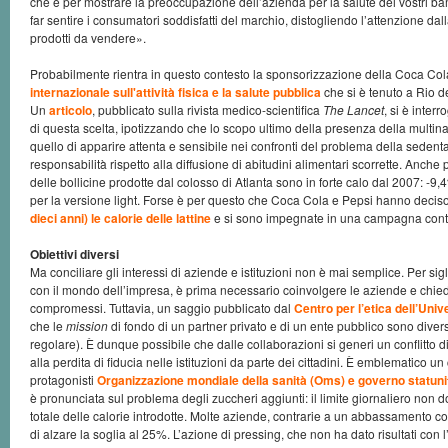
che è per mostrare la preoccupazione dell’azienda per la salute dei vostri bam
far sentire i consumatori soddisfatti del marchio, distogliendo l’attenzione da
prodotti da vendere».
Probabilmente rientra in questo contesto la sponsorizzazione della Coca Col
internazionale sull'attività fisica e la salute pubblica
che si è tenuto a Rio de
Un
articolo
, pubblicato sulla rivista medico-scientifica
The Lancet
, si è interr
di questa scelta, ipotizzando che lo scopo ultimo della presenza della multi
quello di apparire attenta e sensibile nei confronti del problema della sedent
responsabilità rispetto alla diffusione di abitudini alimentari scorrette. Anche
delle bollicine prodotte dal colosso di Atlanta sono in forte calo dal 2007: -9
per la versione light. Forse è per questo che Coca Cola e Pepsi hanno decis
dieci anni) le calorie delle lattine
e si sono impegnate in una campagna contr
Obiettivi diversi
Ma conciliare gli interessi di aziende e istituzioni non è mai semplice. Per sig
con il mondo dell’impresa, è prima necessario coinvolgere le aziende e chie
compromessi. Tuttavia, un saggio pubblicato dal
Centro per l’etica dell’Univ
che le
mission
di fondo di un partner privato e di un ente pubblico sono dive
regolare). È dunque possibile che dalle collaborazioni si generi un conflitto di
alla perdita di fiducia nelle istituzioni da parte dei cittadini. È emblematico u
protagonisti
Organizzazione mondiale della sanità (Oms) e governo statun
è pronunciata sul problema degli zuccheri aggiunti: il limite giornaliero non 
totale delle calorie introdotte. Molte aziende, contrarie a un abbassamento co
di alzare la soglia al 25%. L’azione di pressing, che non ha dato risultati con 