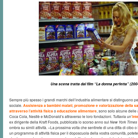
Una scena tratta dal film “La donna perfetta” (200
Sempre più spesso i grandi marchi dell’industria alimentare si distinguono pe
sociale.
Assistenza a bambini malati
,
promozione e valorizzazione della sa
attraverso l’attività fisica
o
educazione alimentare
, sono solo alcune delle a
Coca Cola, Nestlè e McDonald’s attraverso le loro fondazioni. Tuttavia un’
int
ex dirigente della Kraft Foods, pubblicata lo scorso anno sul
New York Times
ombra su simili attività. «La prossima volta che sentirete di una ditta di cib
un programma di attività fisica per il doposcuola della vostra comunità, potet