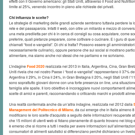
effetti con il Governo americano: gli Stati Uniti, attraverso il Food and Nutritio
limite al 25%, venendo incontro in pieno alle richieste dei privati.
Chi influenza le scelte?
Le strategie di marketing delle grandi aziende sembrano tuttavia perdere la lot
rete e del passaparola. Infatti il web, con oltre un miliardo e mezzo di convers
una meta prediletta per chi è in cerca di consigli su cosa acquistare, come sc
preferire, quali pietanze preparare, come coltivare o cucinare. E i guru di q
chiamati “food e-vangelist”. Di chi si tratta? Possono essere gli amministrator
necessariamente culinario), oppure persone che sui social si mostrano partico
alimentare, ma siamo anche noi stessi che ne parliamo e ne scriviamo.
L’indagine
Food 2020
realizzata nel 2013 in Italia, Argentina, Cina, Gran Bre
Uniti rivela che nel nostro Paese i “food e-vangelist” rappresentano il 37% de
Argentina il 29%, in Cina il 24%, in Gran Bretagna il 20%, negli Stati Uniti l’
sono soprattutto giovani donne con una forte presenza on line, una situazione
famiglia alle spalle. Il loro obiettivo è incoraggiare nuovi comportamenti alim
scelte di amici e parenti, raccomandando o criticando marchi e prodotti alimen
Una realtà confermata anche da un’altra indagine, realizzata nel 2012 dalla
Management del Politecnico di Milano
, da cui emerge che in Italia almeno 8 m
modificano le loro scelte d'acquisto a seguito delle informazioni recuperate at
che 15 milioni di utenti web si fidano pienamente di quanto trovano nei blog e 
è emerso che si ricorre a tutti i media per avere informazioni sull’alimentazione
consumatori di alimenti salutistici si differenziano perché dichiarano un livello