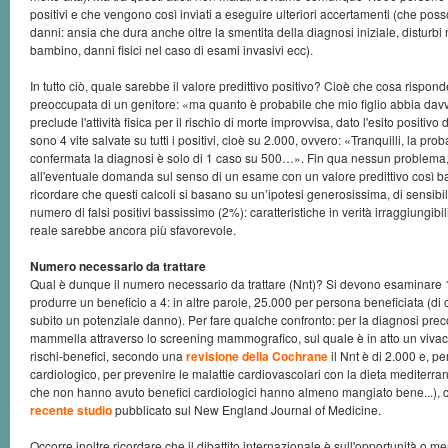
positivi e che vengono così inviati a eseguire ulteriori accertamenti (che poss
danni: ansia che dura anche oltre la smentita della diagnosi iniziale, disturbi
bambino, danni fisici nel caso di esami invasivi ecc).
In tutto ciò, quale sarebbe il valore predittivo positivo? Cioè che cosa rispo
preoccupata di un genitore: «ma quanto è probabile che mio figlio abbia davv
preclude l'attività fisica per il rischio di morte improvvisa, dato l'esito positiv
sono 4 vite salvate su tutti i positivi, cioè su 2.000, ovvero: «Tranquilli, la pro
confermata la diagnosi è solo di 1 caso su 500…». Fin qua nessun problema
all'eventuale domanda sul senso di un esame con un valore predittivo così 
ricordare che questi calcoli si basano su un’ipotesi generosissima, di sensibili
numero di falsi positivi bassissimo (2%): caratteristiche in verità irraggiungibil
reale sarebbe ancora più sfavorevole.
Numero necessario da trattare
Qual è dunque il numero necessario da trattare (Nnt)? Si devono esaminare
produrre un beneficio a 4: in altre parole, 25.000 per persona beneficiata (d
subito un potenziale danno). Per fare qualche confronto: per la diagnosi prec
mammella attraverso lo screening mammografico, sul quale è in atto un vivace
rischi-benefici, secondo una
revisione della Cochrane
il Nnt è di 2.000 e, p
cardiologico, per prevenire le malattie cardiovascolari con la dieta mediterrane
che non hanno avuto benefici cardiologici hanno almeno mangiato bene...),
recente studio
pubblicato sul New England Journal of Medicine.
Occorre inoltre ricordare che il dibattito internazionale è sull'opportunità o m