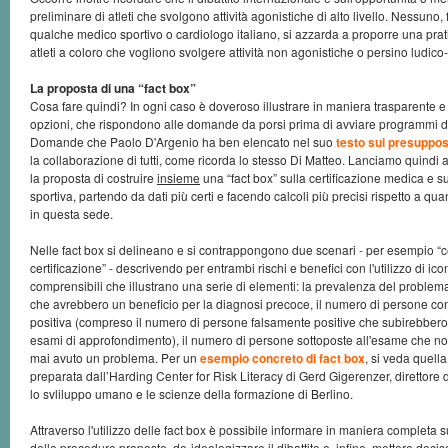
preliminare di atleti che svolgono attività agonistiche di alto livello. Nessuno,
qualche medico sportivo o cardiologo italiano, si azzarda a proporre una prat
atleti a coloro che vogliono svolgere attività non agonistiche o persino ludico
La proposta di una “fact box”
Cosa fare quindi? In ogni caso è doveroso illustrare in maniera trasparente e
opzioni, che rispondono alle domande da porsi prima di avviare programmi di
Domande che Paolo D'Argenio ha ben elencato nel suo
testo sui presuppost
la collaborazione di tutti, come ricorda lo stesso Di Matteo. Lanciamo quindi a lu
la proposta di costruire
insieme
una “fact box” sulla certificazione medica e su
sportiva, partendo da dati più certi e facendo calcoli più precisi rispetto a qua
in questa sede.
Nelle fact box si delineano e si contrappongono due scenari - per esempio “ce
certificazione” - descrivendo per entrambi rischi e benefici con l'utilizzo di ico
comprensibili che illustrano una serie di elementi: la prevalenza del problem
che avrebbero un beneficio per la diagnosi precoce, il numero di persone c
positiva (compreso il numero di persone falsamente positive che subirebbero
esami di approfondimento), il numero di persone sottoposte all'esame che
mai avuto un problema. Per un
esempio concreto di fact box
, si veda quella
preparata dall’Harding Center for Risk Literacy di Gerd Gigerenzer, direttore d
lo svliluppo umano e le scienze della formazione di Berlino.
Attraverso l'utilizzo delle fact box è possibile informare in maniera completa su
delle procedure proposte, de-ideologizzare il dibattito e, infine, mettere deciso