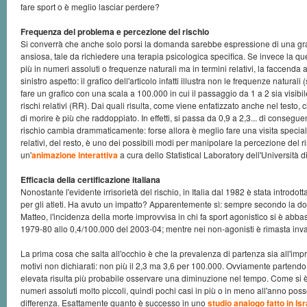
fare sport o è meglio lasciar perdere?
Frequenza del problema e percezione del rischio
Si converrà che anche solo porsi la domanda sarebbe espressione di una gr
ansiosa, tale da richiedere una terapia psicologica specifica. Se invece la q
più in numeri assoluti o frequenze naturali ma in termini relativi, la faccenda
sinistro aspetto: il grafico dell'articolo infatti illustra non le frequenze naturali
fare un grafico con una scala a 100.000 in cui il passaggio da 1 a 2 sia visibi
rischi relativi (RR). Dai quali risulta, come viene enfatizzato anche nel testo, 
di morire è più che raddoppiato. In effetti, si passa da 0,9 a 2,3... di consegu
rischio cambia drammaticamente: forse allora è meglio fare una visita specialis
relativi, del resto, è uno dei possibili modi per manipolare la percezione del r
un'
animazione interattiva
a cura dello Statistical Laboratory dell'Università 
Efficacia della certificazione italiana
Nonostante l'evidente irrisorietà del rischio, in Italia dal 1982 è stata introdott
per gli atleti. Ha avuto un impatto? Apparentemente sì: sempre secondo la d
Matteo, l'incidenza della morte improvvisa in chi fa sport agonistico si è abb
1979-80 allo 0,4/100.000 del 2003-04; mentre nei non-agonisti è rimasta invar
La prima cosa che salta all'occhio è che la prevalenza di partenza sia all'im
motivi non dichiarati: non più il 2,3 ma 3,6 per 100.000. Ovviamente partend
elevata risulta più probabile osservare una diminuzione nel tempo. Come si è 
numeri assoluti molto piccoli, quindi pochi casi in più o in meno all'anno po
differenza. Esattamente quanto è successo in uno
studio analogo fatto in Is