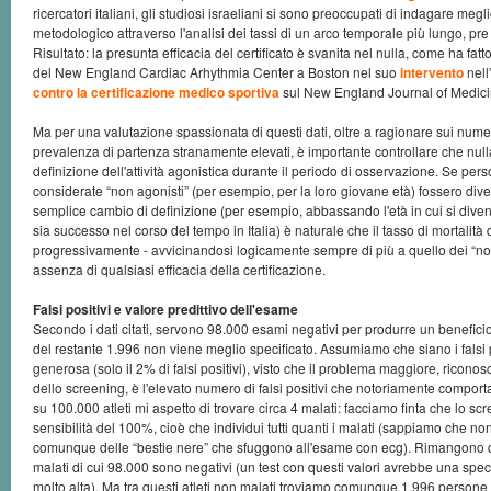
ricercatori italiani, gli studiosi israeliani si sono preoccupati di indagare megl
metodologico attraverso l'analisi dei tassi di un arco temporale più lungo, pre 
Risultato: la presunta efficacia del certificato è svanita nel nulla, come ha fa
del New England Cardiac Arhythmia Center a Boston nel suo
intervento
nell
contro la certificazione medico sportiva
sul New England Journal of Medici
Ma per una valutazione spassionata di questi dati, oltre a ragionare sui numeri
prevalenza di partenza stranamente elevati, è importante controllare che null
definizione dell'attività agonistica durante il periodo di osservazione. Se pe
considerate “non agonisti” (per esempio, per la loro giovane età) fossero diven
semplice cambio di definizione (per esempio, abbassando l'età in cui si dive
sia successo nel corso del tempo in Italia) è naturale che il tasso di mortalità 
progressivamente - avvicinandosi logicamente sempre di più a quello dei “non
assenza di qualsiasi efficacia della certificazione.
Falsi positivi e valore predittivo dell'esame
Secondo i dati citati, servono 98.000 esami negativi per produrre un benefici
del restante 1.996 non viene meglio specificato. Assumiamo che siano i falsi p
generosa (solo il 2% di falsi positivi), visto che il problema maggiore, riconos
dello screening, è l'elevato numero di falsi positivi che notoriamente comporta
su 100.000 atleti mi aspetto di trovare circa 4 malati: facciamo finta che lo s
sensibilità del 100%, cioè che individui tutti quanti i malati (sappiamo che no
comunque delle “bestie nere” che sfuggono all'esame con ecg). Rimangono q
malati di cui 98.000 sono negativi (un test con questi valori avrebbe una speci
molto alta). Ma tra questi atleti non malati troviamo comunque 1.996 persone