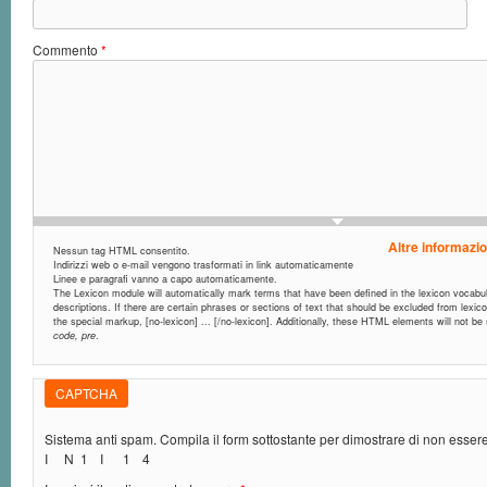
Commento
*
Altre informazio
Nessun tag HTML consentito.
Indirizzi web o e-mail vengono trasformati in link automaticamente
Linee e paragrafi vanno a capo automaticamente.
The Lexicon module will automatically mark terms that have been defined in the lexicon vocabula
descriptions. If there are certain phrases or sections of text that should be excluded from lexic
the special markup, [no-lexicon] ... [/no-lexicon]. Additionally, these HTML elements will not b
code, pre
.
CAPTCHA
Sistema anti spam. Compila il form sottostante per dimostrare di non esse
I
N
1
I
1
4