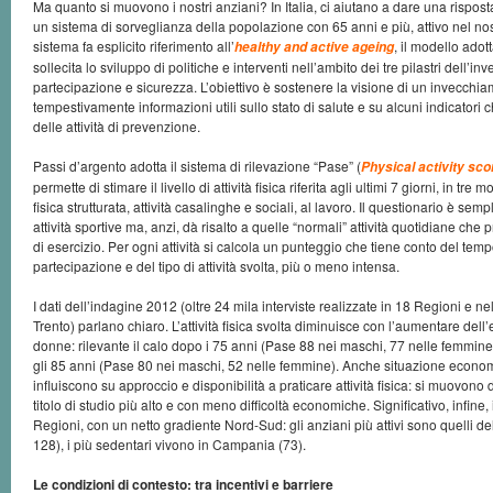
Ma quanto si muovono i nostri anziani? In Italia, ci aiutano a dare una risposta
un sistema di sorveglianza della popolazione con 65 anni e più, attivo nel no
sistema fa esplicito riferimento all’
, il modello ado
healthy and active ageing
sollecita lo sviluppo di politiche e interventi nell’ambito dei tre pilastri dell’in
partecipazione e sicurezza. L’obiettivo è sostenere la visione di un invecchiam
tempestivamente informazioni utili sullo stato di salute e su alcuni indicatori 
delle attività di prevenzione.
Passi d’argento adotta il sistema di rilevazione “Pase” (
Physical activity scor
permette di stimare il livello di attività fisica riferita agli ultimi 7 giorni, in tre 
fisica strutturata, attività casalinghe e sociali, al lavoro. Il questionario è semp
attività sportive ma, anzi, dà risalto a quelle “normali” attività quotidiane ch
di esercizio. Per ogni attività si calcola un punteggio che tiene conto del tem
partecipazione e del tipo di attività svolta, più o meno intensa.
I dati dell’indagine 2012 (oltre 24 mila interviste realizzate in 18 Regioni e 
Trento) parlano chiaro. L’attività fisica svolta diminuisce con l’aumentare dell’e
donne: rilevante il calo dopo i 75 anni (Pase 88 nei maschi, 77 nelle femmine
gli 85 anni (Pase 80 nei maschi, 52 nelle femmine). Anche situazione economic
influiscono su approccio e disponibilità a praticare attività fisica: si muovono
titolo di studio più alto e con meno difficoltà economiche. Significativo, infine, i
Regioni, con un netto gradiente Nord-Sud: gli anziani più attivi sono quelli de
128), i più sedentari vivono in Campania (73).
Le condizioni di contesto: tra incentivi e barriere