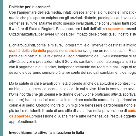
Politiche per la cronicità
Con l’aumentare dell’età media, infatti, cresce anche la diffusione e l’impatto 
quelle che più spesso colpiscono gli anziani: diabete, patologie cardiovascolar
demenze su tutte. Malattie molto spesso invalidanti, che consumano tanti sold
il welfare di Stato e Regioni. Basta scorrere i dati dell’ultimo
rapporto
present
Cittadinanzattiva, per avere un’idea dell’impatto delle cronicità sul nostro sis
È chiaro, quindi, come le misure, i programmi e gli interventi destinati a migl
qualità della vita della popolazione anziana
svolgano un ruolo cruciale. È su
parte del dibattito sulla revisione e l’aggiornamento dei Livelli essenziali di a
attività, servizi e prestazioni che il Servizio sanitario nazionale eroga a tutti i 
con il pagamento di un ticket, indipendentemente dal reddito e dal luogo di r
devono e dovranno sempre più tener conto dei radicali cambiamenti demograf
Ma la salute di chi è avanti con l’età dipende anche da abitudini e contesti - 
ambientale, domestico, economico ecc - in cui si vive. Non fa eccezione ovviam
l’Oms ricorda che gli uomini e le donne over 65 che praticano attività sporti
regolare) hanno tassi di mortalità inferiori per malattia coronarica, ipertension
colon e al seno. Godono inoltre di un migliore benessere cardiorespiratorio
più forti e resistenti: il ruolo di uno stile di vita attivo nella prevenzione di
cadu
osteoporosi
, progressione di Alzheimer e altre demenze, del resto, è oggetto
approfondimenti.
Invecchiamento attivo: la situazione in Italia