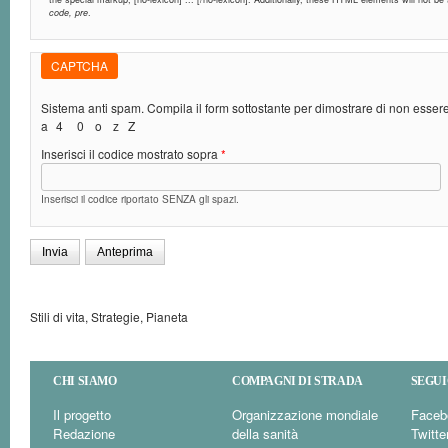
code, pre
.
CAPTCHA
Sistema anti spam. Compila il form sottostante per dimostrare di non esse
a
4
0
o
z
Z
Inserisci il codice mostrato sopra
*
Inserisci il codice riportato SENZA gli spazi.
Stili di vita, Strategie, Pianeta
CHI SIAMO
COMPAGNI DI STRADA
SEGUI
Il progetto
Organizzazione mondiale
Faceb
Redazione
della sanità
Twitte