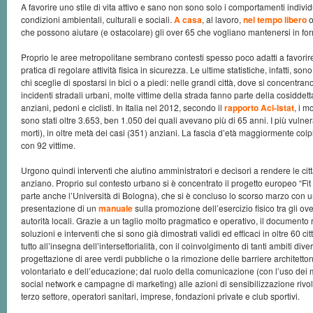
A favorire uno stile di vita attivo e sano non sono solo i comportamenti indivi
condizioni ambientali, culturali e sociali.
A casa
, al lavoro,
nel tempo libero
o
che possono aiutare (e ostacolare) gli over 65 che vogliano mantenersi in fo
Proprio le aree metropolitane sembrano contesti spesso poco adatti a favorire, 
pratica di regolare attività fisica in sicurezza. Le ultime statistiche, infatti, son
chi sceglie di spostarsi in bici o a piedi: nelle grandi città, dove si concentrano o
incidenti stradali urbani, molte vittime della strada fanno parte della cosiddett
anziani, pedoni e ciclisti. In Italia nel 2012, secondo il
rapporto Aci-Istat
, i m
sono stati oltre 3.653, ben 1.050 dei quali avevano più di 65 anni. I più vulne
morti), in oltre metà dei casi (351) anziani. La fascia d’età maggiormente colp
con 92 vittime.
Urgono quindi interventi che aiutino amministratori e decisori a rendere le citt
anziano. Proprio sul contesto urbano si è concentrato il progetto europeo “Fit f
parte anche l’Università di Bologna), che si è concluso lo scorso marzo con 
presentazione di un
manuale
sulla promozione dell’esercizio fisico tra gli ov
autorità locali. Grazie a un taglio molto pragmatico e operativo, il documento
soluzioni e interventi che si sono già dimostrati validi ed efficaci in oltre 60 c
tutto all’insegna dell’intersettorialità, con il coinvolgimento di tanti ambiti dive
progettazione di aree verdi pubbliche o la rimozione delle barriere architett
volontariato e dell’educazione; dal ruolo della comunicazione (con l’uso de
social network e campagne di marketing) alle azioni di sensibilizzazione rivolte
terzo settore, operatori sanitari, imprese, fondazioni private e club sportivi.