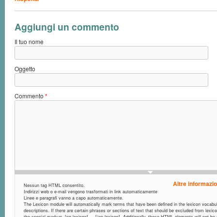
Aggiungi un commento
Il tuo nome
Oggetto
Commento
*
Altre informazio
Nessun tag HTML consentito.
Indirizzi web o e-mail vengono trasformati in link automaticamente
Linee e paragrafi vanno a capo automaticamente.
The Lexicon module will automatically mark terms that have been defined in the lexicon vocabula
descriptions. If there are certain phrases or sections of text that should be excluded from lexic
the special markup, [no-lexicon] ... [/no-lexicon]. Additionally, these HTML elements will not b