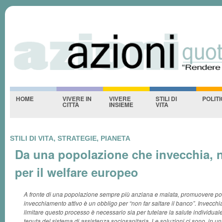
Azioniquotidiane
S
-NESSUNO-
HOME
VIVERE IN
VIVERE
STILI DI
POLIT
CITTÀ
INSIEME
VITA
STILI DI VITA, STRATEGIE, PIANETA
Da una popolazione che invecchia, 
per il welfare europeo
A fronte di una popolazione sempre più anziana e malata, promuovere pol
invecchiamento attivo è un obbligo per “non far saltare il banco”. Invecchia
limitare questo processo è necessario sia per tutelare la salute individuale
tenuta del sistema di assistenza sociosanitaria. Le soluzioni ci sono, in un