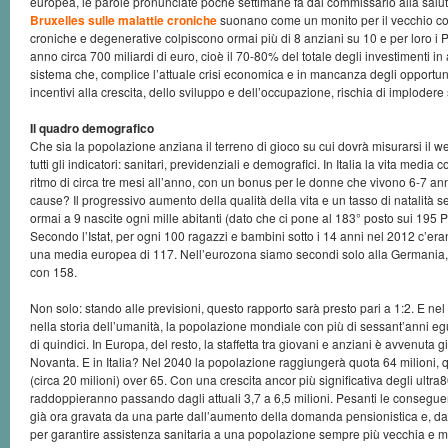
europea, le parole pronunciate poche settimane fa dal commissario alla salu
Bruxelles sulle malattie croniche
suonano come un monito per il vecchio con
croniche e degenerative colpiscono ormai più di 8 anziani su 10 e per loro 
anno circa 700 miliardi di euro, cioè il 70-80% del totale degli investimenti in
sistema che, complice l’attuale crisi economica e in mancanza degli opportuni 
incentivi alla crescita, dello sviluppo e dell’occupazione, rischia di implodere
Il quadro demografico
Che sia la popolazione anziana il terreno di gioco su cui dovrà misurarsi il w
tutti gli indicatori: sanitari, previdenziali e demografici. In Italia la vita media
ritmo di circa tre mesi all’anno, con un bonus per le donne che vivono 6-7 ann
cause? Il progressivo aumento della qualità della vita e un tasso di natalità s
ormai a 9 nascite ogni mille abitanti (dato che ci pone al 183° posto sui 195 P
Secondo l’Istat, per ogni 100 ragazzi e bambini sotto i 14 anni nel 2012 c’er
una media europea di 117. Nell’eurozona siamo secondi solo alla Germania, c
con 158.
Non solo: stando alle previsioni, questo rapporto sarà presto pari a 1:2. E nel
nella storia dell’umanità, la popolazione mondiale con più di sessant’anni e
di quindici. In Europa, del resto, la staffetta tra giovani e anziani è avvenuta gi
Novanta. E in Italia? Nel 2040 la popolazione raggiungerà quota 64 milioni, q
(circa 20 milioni) over 65. Con una crescita ancor più significativa degli ultra
raddoppieranno passando dagli attuali 3,7 a 6,5 milioni. Pesanti le consegue
già ora gravata da una parte dall’aumento della domanda pensionistica e, dall’
per garantire assistenza sanitaria a una popolazione sempre più vecchia e m