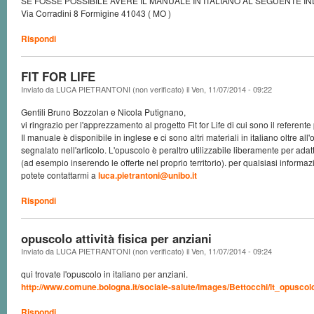
SE FOSSE POSSIBILE AVERE IL MANUALE IN ITALIANO AL SEGUENTE IND
Via Corradini 8 Formigine 41043 ( MO )
Rispondi
FIT FOR LIFE
Inviato da
LUCA PIETRANTONI (non verificato)
il
Ven, 11/07/2014 - 09:22
Gentili Bruno Bozzolan e Nicola Putignano,
vi ringrazio per l'apprezzamento al progetto Fit for Life di cui sono il referente pe
Il manuale è disponibile in inglese e ci sono altri materiali in italiano oltre all
segnalato nell'articolo. L'opuscolo è peraltro utilizzabile liberamente per adat
(ad esempio inserendo le offerte nel proprio territorio). per qualsiasi informa
potete contattarmi a
luca.pietrantoni@unibo.it
Rispondi
opuscolo attività fisica per anziani
Inviato da
LUCA PIETRANTONI (non verificato)
il
Ven, 11/07/2014 - 09:24
qui trovate l'opuscolo in italiano per anziani.
http://www.comune.bologna.it/sociale-salute/images/Bettocchi/lt_opuscolo
Rispondi