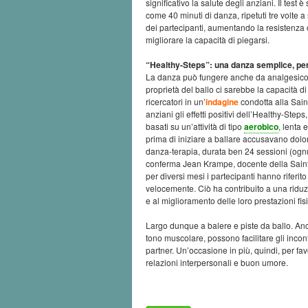
significativo la salute degli anziani. Il test
come 40 minuti di danza, ripetuti tre volte 
dei partecipanti, aumentando la resistenza ca
migliorare la capacità di piegarsi.
“Healthy-Steps”: una danza semplice, pe
La danza può fungere anche da analgesico? La 
proprietà del ballo ci sarebbe la capacità di
ricercatori in un’
indagine
condotta alla Saint
anziani gli effetti positivi dell’Healthy-Step
basati su un’attività di tipo
aerobico
, lenta 
prima di iniziare a ballare accusavano dolori 
danza-terapia, durata ben 24 sessioni (ognun
conferma Jean Krampe, docente della Saint L
per diversi mesi i partecipanti hanno riferi
velocemente. Ciò ha contribuito a una ridu
e al miglioramento delle loro prestazioni fis
Largo dunque a balere e piste da ballo. Anche
tono muscolare, possono facilitare gli inco
partner. Un’occasione in più, quindi, per fa
relazioni interpersonali e buon umore.