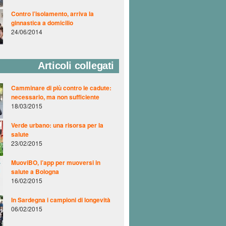
Contro l’isolamento, arriva la
ginnastica a domicilio
24/06/2014
Articoli collegati
Camminare di più contro le cadute:
necessario, ma non sufficiente
18/03/2015
Verde urbano: una risorsa per la
salute
23/02/2015
MuoviBO, l’app per muoversi in
salute a Bologna
16/02/2015
In Sardegna i campioni di longevità
06/02/2015