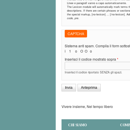
Linee e paragrafi vanno a capo automaticamente.
The Lexicon module will automatically mark terms tha
descriptions. If there are certain phrases or sectio
the special markup, [no-lexicon] ... [/no-lexicon]. 
code, pre
.
CAPTCHA
Sistema anti spam. Compila il form sotto
i
1
o
O
O
o
Inserisci il codice mostrato sopra
*
Inserisci il codice riportato SENZA gli spazi.
Vivere insieme, Nel tempo libero
CHI SIAMO
COMP