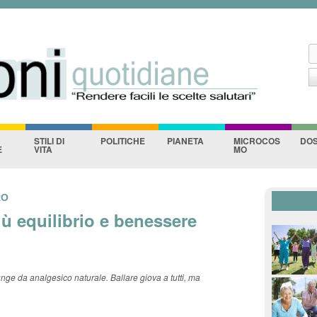
ane
Salta al contenuto
principale
C
F
STILI DI
POLITICHE
PIANETA
MICROCOS
DOS
E
VITA
MO
RO
iù equilibrio e benessere
funge da analgesico naturale. Ballare giova a tutti, ma