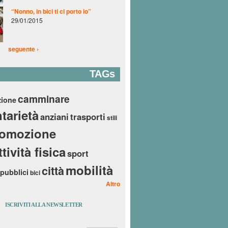
“Nonno, in bici ti ci porto io”
29/01/2015
seguente ›
TAGs
camminare
zione
tarietà
anziani
trasporti
stili
romozione
ttività fisica
sport
mobilità
città
 pubblici
bici
Altro
ISCRIVITI ALLA NEWSLETTER