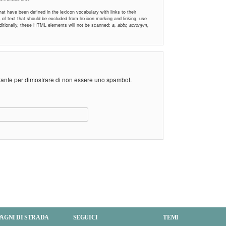
t have been defined in the lexicon vocabulary with links to their
ns of text that should be excluded from lexicon marking and linking, use
Additionally, these HTML elements will not be scanned:
a, abbr, acronym,
stante per dimostrare di non essere uno spambot.
AGNI DI STRADA
SEGUICI
TEMI