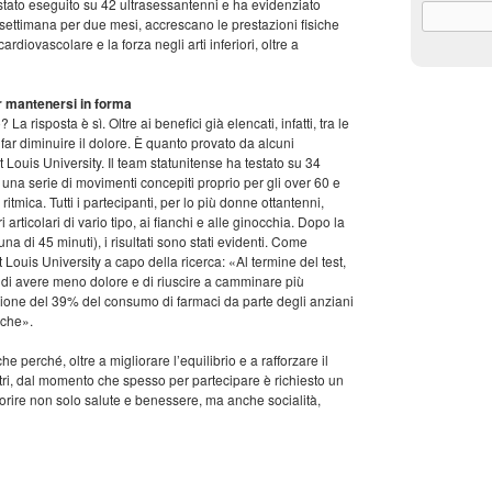
 è stato eseguito su 42 ultrasessantenni e ha evidenziato
a settimana per due mesi, accrescano le prestazioni fisiche
rdiovascolare e la forza negli arti inferiori, oltre a
r mantenersi in forma
risposta è sì. Oltre ai benefici già elencati, infatti, tra le
 far diminuire il dolore. È quanto provato da alcuni
 Louis University. Il team statunitense ha testato su 34
s, una serie di movimenti concepiti proprio per gli over 60 e
e ritmica. Tutti i partecipanti, per lo più donne ottantenni,
articolari di vario tipo, ai fianchi e alle ginocchia. Dopo la
a di 45 minuti), i risultati sono stati evidenti. Come
ouis University a capo della ricerca: «Al termine del test,
to di avere meno dolore e di riuscire a camminare più
zione del 39% del consumo di farmaci da parte degli anziani
iche».
 perché, oltre a migliorare l’equilibrio e a rafforzare il
ntri, dal momento che spesso per partecipare è richiesto un
vorire non solo salute e benessere, ma anche socialità,