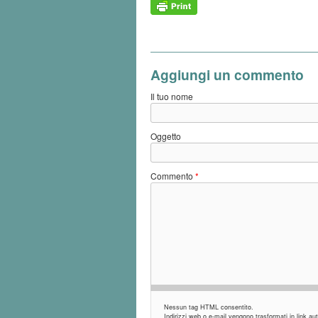
Aggiungi un commento
Il tuo nome
Oggetto
Commento
*
Nessun tag HTML consentito.
Indirizzi web o e-mail vengono trasformati in link 