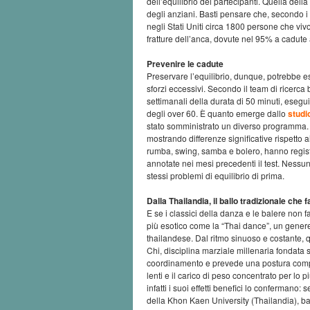
dell’equilibrio dei partecipanti. Quella della
degli anziani. Basti pensare che, secondo 
negli Stati Uniti circa 1800 persone che vi
fratture dell’anca, dovute nel 95% a cadute 
Prevenire le cadute
Preservare l’equilibrio, dunque, potrebbe ess
sforzi eccessivi. Secondo il team di ricerca b
settimanali della durata di 50 minuti, eseguit
degli over 60. È quanto emerge dallo
studi
stato somministrato un diverso programma. S
mostrando differenze significative rispetto ai
rumba, swing, samba e bolero, hanno regist
annotate nei mesi precedenti il test. Nessun 
stessi problemi di equilibrio di prima.
Dalla Thailandia, il ballo tradizionale che 
E se i classici della danza e le balere non 
più esotico come la “Thai dance”, un genere n
thailandese. Dal ritmo sinuoso e costante, q
Chi, disciplina marziale millenaria fondata s
coordinamento e prevede una postura comp
lenti e il carico di peso concentrato per lo più 
infatti i suoi effetti benefici lo confermano
della Khon Kaen University (Thailandia), b