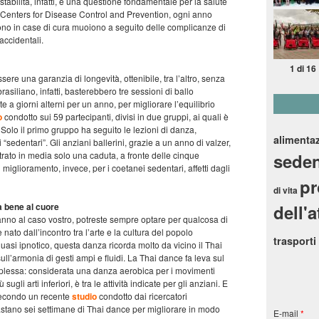
 stabilità, infatti, è una questione fondamentale per la salute
i Centers for Disease Control and Prevention, ogni anno
vono in case di cura muoiono a seguito delle complicanze di
accidentali.
1 di 16
ere una garanzia di longevità, ottenibile, tra l’altro, senza
rasiliano, infatti, basterebbero tre sessioni di ballo
e a giorni alterni per un anno, per migliorare l’equilibrio
o
condotto sui 59 partecipanti, divisi in due gruppi, ai quali è
olo il primo gruppo ha seguito le lezioni di danza,
alimenta
 “sedentari”. Gli anziani ballerini, grazie a un anno di valzer,
rato in media solo una caduta, a fronte delle cinque
seden
miglioramento, invece, per i coetanei sedentari, affetti dagli
p
di vita
fa bene al cuore
dell'a
fanno al caso vostro, potreste sempre optare per qualcosa di
ato dall’incontro tra l’arte e la cultura del popolo
trasporti
uasi ipnotico, questa danza ricorda molto da vicino il Thai
ull’armonia di gesti ampi e fluidi. La Thai dance fa leva sul
lessa: considerata una danza aerobica per i movimenti
sugli arti inferiori, è tra le attività indicate per gli anziani. E
: secondo un recente
studio
condotto dai ricercatori
astano sei settimane di Thai dance per migliorare in modo
E-mail
*