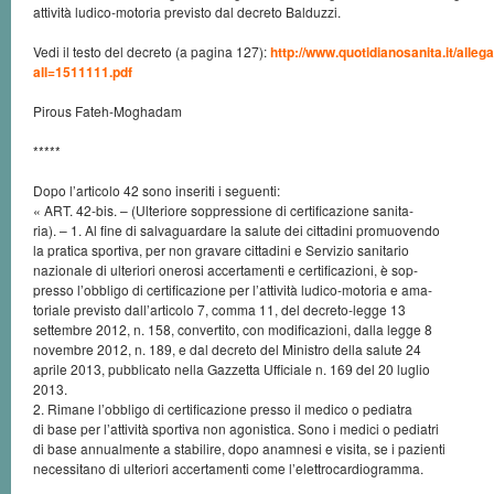
attività ludico-motoria previsto dal decreto Balduzzi.
Vedi il testo del decreto (a pagina 127):
http://www.quotidianosanita.it/alleg
all=1511111.pdf
Pirous Fateh-Moghadam
*****
Dopo l’articolo 42 sono inseriti i seguenti:
« ART. 42-bis. – (Ulteriore soppressione di certificazione sanita-
ria). – 1. Al fine di salvaguardare la salute dei cittadini promuovendo
la pratica sportiva, per non gravare cittadini e Servizio sanitario
nazionale di ulteriori onerosi accertamenti e certificazioni, è sop-
presso l’obbligo di certificazione per l’attività ludico-motoria e ama-
toriale previsto dall’articolo 7, comma 11, del decreto-legge 13
settembre 2012, n. 158, convertito, con modificazioni, dalla legge 8
novembre 2012, n. 189, e dal decreto del Ministro della salute 24
aprile 2013, pubblicato nella Gazzetta Ufficiale n. 169 del 20 luglio
2013.
2. Rimane l’obbligo di certificazione presso il medico o pediatra
di base per l’attività sportiva non agonistica. Sono i medici o pediatri
di base annualmente a stabilire, dopo anamnesi e visita, se i pazienti
necessitano di ulteriori accertamenti come l’elettrocardiogramma.