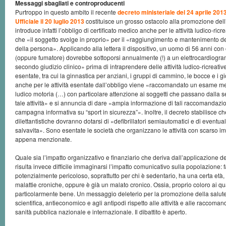
Messaggi sbagliati e controproducenti
Purtroppo in questo ambito il recente
decreto ministeriale del 24 aprile 201
Ufficiale il 20 luglio 2013
costituisce un grosso ostacolo alla promozione dell’att
introduce infatti l’obbligo di certificato medico anche per le attività ludico-ric
che «il soggetto svolge in proprio» per il «raggiungimento e mantenimento d
della persona». Applicando alla lettera il dispositivo, un uomo di 56 anni co
(oppure fumatore) dovrebbe sottoporsi annualmente (!) a un elettrocardiogra
secondo giudizio clinico» prima di intraprendere delle attività ludico-ricreativ
esentate, tra cui la ginnastica per anziani, i gruppi di cammino, le bocce e i gi
anche per le attività esentate dall’obbligo viene «raccomandato un esame med
ludico motoria (…) con particolare attenzione ai soggetti che passano dalla se
tale attività» e si annuncia di dare «ampia informazione di tali raccomandazi
campagna informativa su “sport in sicurezza”». Inoltre, il decreto stabilisce che
dilettantistiche dovranno dotarsi di «defibrillatori semiautomatici e di eventuali 
salvavita». Sono esentate le società che organizzano le attività con scarso i
appena menzionate.
Quale sia l’impatto organizzativo e finanziario che deriva dall’applicazione d
risulta invece difficile immaginarsi l’impatto comunicativo sulla popolazione: far
potenzialmente pericoloso, soprattutto per chi è sedentario, ha una certa età, h
malattie croniche, oppure è già un malato cronico. Ossia, proprio coloro ai q
particolarmente bene. Un messaggio deleterio per la promozione della salute
scientifica, antieconomico e agli antipodi rispetto alle attività e alle raccoma
sanità pubblica nazionale e internazionale. Il dibattito è aperto.