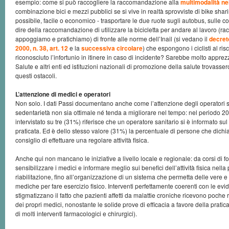
esempio: come si può raccogliere la raccomandazione alla
multimodalità nei
combinazione bici e mezzi pubblici se si vive in realtà sprovviste di bike sha
possibile, facile o economico - trasportare le due ruote sugli autobus, sulle co
dire della raccomandazione di utilizzare la bicicletta per andare al lavoro 
appoggiamo e pratichiamo) di fronte alle norme dell’Inail (si vedano il
decreto
2000, n. 38, art. 12
e la
successiva circolare
) che espongono i ciclisti al ris
riconosciuto l’infortunio in itinere in caso di incidente? Sarebbe molto apprezz
Salute e altri enti ed istituzioni nazionali di promozione della salute trovass
questi ostacoli.
L’attenzione di medici e operatori
Non solo. I dati Passi documentano anche come l’attenzione degli operatori s
sedentarietà non sia ottimale né tenda a migliorare nel tempo: nel periodo 
intervistato su tre (31%) riferisce che un operatore sanitario si è informato sul li
praticata. Ed è dello stesso valore (31%) la percentuale di persone che dichia
consiglio di effettuare una regolare attività fisica.
Anche qui non mancano le iniziative a livello locale e regionale: da corsi di 
sensibilizzare i medici e informare meglio sui benefici dell’attività fisica nell
riabilitazione, fino all’organizzazione di un sistema che permetta delle vere e
mediche per fare esercizio fisico. Interventi perfettamente coerenti con le ev
stigmatizzano il fatto che pazienti affetti da malattie croniche ricevono poch
dei propri medici, nonostante le solide prove di efficacia a favore della pratica de
di molti interventi farmacologici e chirurgici).