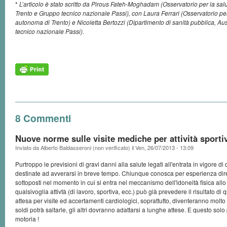
*
L’articolo è stato scritto da Pirous Fateh-Moghadam (Osservatorio per la sal
Trento e Gruppo tecnico nazionale Passi), con Laura Ferrari (Osservatorio per
autonoma di Trento) e Nicoletta Bertozzi (Dipartimento di sanità pubblica, 
tecnico nazionale Passi)
.
8 Commenti
Nuove norme sulle visite mediche per attività sporti
Inviato da
Alberto Baldasseroni (non verificato)
il
Ven, 26/07/2013 - 13:09
Purtroppo le previsioni di gravi danni alla salute legati all'entrata in vigore 
destinate ad avverarsi in breve tempo. Chiunque conosca per esperienza diretta
sottoposti nel momento in cui si entra nel meccanismo dell'idoneità fisica all
qualsivoglia attivtà (di lavoro, sportiva, ecc.) può già prevedere il risultato di 
attesa per visite ed accertamenti cardiologici, soprattutto, diventeranno molto
soldi potrà saltarle, gli altri dovranno adattarsi a lunghe attese. E questo solo p
motoria !