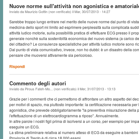
Nuove norme sull'attività non agonistica e amatorial
Inviato da
Maurizio Gottin (non verificato)
il
Mar, 30/07/2013 - 14:27
Sarebbe troppo lungo entrare nel merito delle nuove norme dal punto di vista 
medicina dello sport mi limito ad esprimere perplessità sulla complicata suddi
attività ludico motorie, sulla possibilità pratica di effettuare ECG presso il pr
generale nonchè sulla sostenibiltà economica del nuovo sistema (a carico del
del cittadino? Le consulenze specialistiche per attività ludico motorie sono ri
Dal punto di vista comunicativo, invece, non ho dubbi: è un disastro della c
pensare che muoversi attivamente sia pericoloso.
Rispondi
Commento degli autori
Inviato da
Pirous Fateh-Mo... (non verificato)
il
Mer, 31/07/2013 - 13:13
Grazie per i commenti che ci permettono di affrontare un altro aspetto del decr
per motivi di spazio, ma piuttosto importante: la certificazione necessaria per
agonistica, che prevede obbligatoriamente "la preventiva misurazione della p
l'effettuazione di un elettrocardiogramma a riposo". Annualmente.
In altre parole i nostri figli prima di iscriversi a un corso, per esempio per i
eseguire un ECG.
La stima preliminare relativa al numero atteso di ECG da eseguire a bambini 
Provincia di Trento è di circa 18.000 esami...