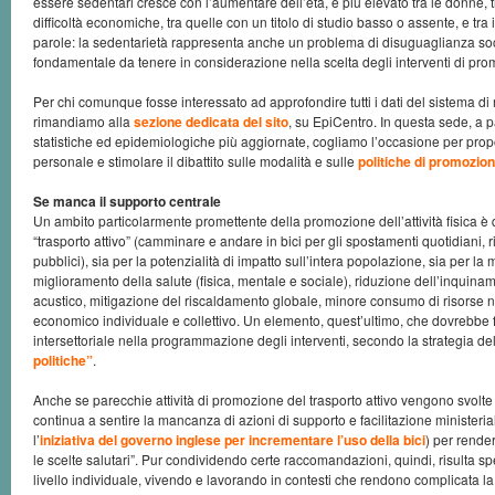
essere sedentari cresce con l’aumentare dell’età, è più elevato tra le donne, 
difficoltà economiche, tra quelle con un titolo di studio basso o assente, e tra i c
parole: la sedentarietà rappresenta anche un problema di disuguaglianza soc
fondamentale da tenere in considerazione nella scelta degli interventi di pro
Per chi comunque fosse interessato ad approfondire tutti i dati del sistema di
rimandiamo alla
sezione dedicata del sito
, su EpiCentro. In questa sede, a pa
statistiche ed epidemiologiche più aggiornate, cogliamo l’occasione per pr
personale e stimolare il dibattito sulle modalità e sulle
politiche di promozione
Se manca il supporto centrale
Un ambito particolarmente promettente della promozione dell’attività fisica è 
“trasporto attivo” (camminare e andare in bici per gli spostamenti quotidiani,
pubblici), sia per la potenzialità di impatto sull’intera popolazione, sia per la m
miglioramento della salute (fisica, mentale e sociale), riduzione dell’inquina
acustico, mitigazione del riscaldamento globale, minore consumo di risorse n
economico individuale e collettivo. Un elemento, quest’ultimo, che dovrebbe f
intersettoriale nella programmazione degli interventi, secondo la strategia de
politiche”
.
Anche se parecchie attività di promozione del trasporto attivo vengono svolte a 
continua a sentire la mancanza di azioni di supporto e facilitazione ministeria
l’
iniziativa del governo inglese per incrementare l’uso della bici
) per render
le scelte salutari”. Pur condividendo certe raccomandazioni, quindi, risulta spe
livello individuale, vivendo e lavorando in contesti che rendono complicata la 