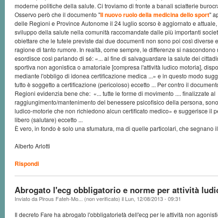
moderne politiche della salute. Ci troviamo di fronte a banali sciatterie buro
Osservo però che il documento "
Il nuovo ruolo della medicina dello sport
" a
delle Regioni e Province Autonome il 24 luglio scorso è aggiornato e attuale, e
sviluppo della salute nella comunità raccomandate dalle più importanti società
obiettare che le tutele previste dai due documenti non sono poi così diverse 
ragione di tanto rumore. In realtà, come sempre, le differenze si nascondono ne
esordisce così parlando di sé: «... al fine di salvaguardare la salute dei cittadi
sportiva non agonistica o amatoriale [compresa l'attività ludico motoria], disp
mediante l'obbligo di idonea certificazione medica ...» e in questo modo sugge
tutto è soggetto a certificazione (pericoloso) eccetto ... Per contro il docume
Regioni evidenzia bene che: «... tutte le forme di movimento .... finalizzate al
raggiungimento/mantenimento del benessere psicofisico della persona, sono 
ludico-motorie che non richiedono alcun certificato medico» e suggerisce il p
libero (salutare) eccetto ...
È vero, in fondo è solo una sfumatura, ma di quelle particolari, che segnano 
Alberto Arlotti
Rispondi
Abrogato l'ecg obbligatorio e norme per attività lud
Inviato da
Pirous Fateh-Mo... (non verificato)
il
Lun, 12/08/2013 - 09:31
Il decreto Fare ha abrogato l'obbligatorietà dell'ecg per le attività non agonistic