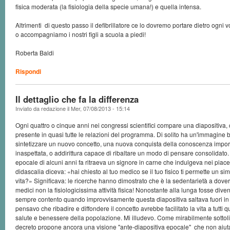
fisica moderata (la fisiologia della specie umana!) e quella intensa.
Altrimenti di questo passo il defibrillatore ce lo dovremo portare dietro ogni 
o accompagniamo i nostri figli a scuola a piedi!
Roberta Baldi
Rispondi
Il dettaglio che fa la differenza
Inviato da
redazione
il
Mer, 07/08/2013 - 15:14
Ogni quattro o cinque anni nei congressi scientifici compare una diapositiva
presente in quasi tutte le relazioni del programma. Di solito ha un'immagine 
sintetizzare un nuovo concetto, una nuova conquista della conoscenza impor
inaspettata, o addirittura capace di ribaltare un modo di pensare consolidato.
epocale di alcuni anni fa ritraeva un signore in carne che indulgeva nei piaceri
didascalia diceva: «hai chiesto al tuo medico se il tuo fisico ti permette un simi
vita?» Significava: le ricerche hanno dimostrato che è la sedentarietà a dover
medici non la fisiologicissima attività fisica! Nonostante alla lunga fosse div
sempre contento quando improvvisamente questa diapositiva saltava fuori in
pensavo che ribadire e diffondere il concetto avrebbe facilitato la vita a tutti 
salute e benessere della popolazione. Mi illudevo. Come mirabilmente sottolin
decreto propone ancora una visione "ante-diapositiva epocale" che non aiuta 