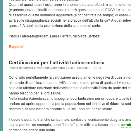
Quanti di questi esami esiteranno in anomalie da approfondire con ulteriori es
(e preoccupazioni inutili e dannose) creerà questa ondata di ECG? Le struttu
di assorbire questa domanda aggiuntiva (e concentrata nel tempo) di esami
avrà sulle disuguaglianze sociali nella pratica dell’attività fisica? A quali inte
questo? A quelli della promozione della salute no di certo.
Pirous Fateh-Moghadam, Laura Ferrari, Nicoletta Bertozzi
Rispondi
Certificazioni per l'attività ludico-motoria
Inviato da
Marina Ottino (non verificato)
il
Gio, 01/08/2013 - 17:04
Condivido perfettamente la valutazione assolutamente negativa di questa nor
al rilascio di certificazioni per attività ludico-motorie, priva di qualsiasi valen
solo alla ulteriore riduzione dell'avvicinamento all'attività fisica da parte dei citt
hanno bisogno per la loro salute.
Nella nostra Azienda stiamo impegnandoci tantissimo per sviluppare tutte le 
andare ad aprire opportunità per la popolazione nel tentativo di ridurre la se
decreto alza una barriera enorme sullo sviluppo del nostro lavoro.
Il decreto peraltro è anche scritto male, confuso e tecnicamente sbagliato anc
logica perchè, ad esempio, pone "il ballo" tra le attività a basso impatto
aerob
corrisponde affatto alla realtà.