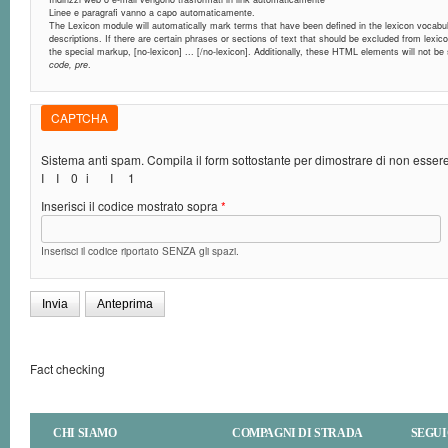
Linee e paragrafi vanno a capo automaticamente.
The Lexicon module will automatically mark terms that have been defined in the lexicon vocabula
descriptions. If there are certain phrases or sections of text that should be excluded from lexic
the special markup, [no-lexicon] ... [/no-lexicon]. Additionally, these HTML elements will not b
code, pre
.
CAPTCHA
Sistema anti spam. Compila il form sottostante per dimostrare di non esse
I
I
0
i
I
1
Inserisci il codice mostrato sopra
*
Inserisci il codice riportato SENZA gli spazi.
Fact checking
CHI SIAMO
COMPAGNI DI STRADA
SEGUI