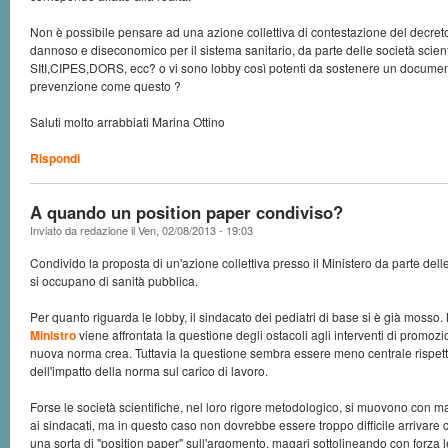
Non è possibile pensare ad una azione collettiva di contestazione del decreto 
dannoso e diseconomico per il sistema sanitario, da parte delle società scient
SItI,CIPES,DORS, ecc? o vi sono lobby così potenti da sostenere un documen
prevenzione come questo ?
Saluti molto arrabbiati Marina Ottino
Rispondi
A quando un position paper condiviso?
Inviato da
redazione
il
Ven, 02/08/2013 - 19:03
Condivido la proposta di un'azione collettiva presso il Ministero da parte dell
si occupano di sanità pubblica.
Per quanto riguarda le lobby, il sindacato dei pediatri di base si è già mosso. 
Ministro
viene affrontata la questione degli ostacoli agli interventi di promozi
nuova norma crea. Tuttavia la questione sembra essere meno centrale rispet
dell'impatto della norma sul carico di lavoro.
Forse le società scientifiche, nel loro rigore metodologico, si muovono con m
ai sindacati, ma in questo caso non dovrebbe essere troppo difficile arrivare
una sorta di "position paper" sull'argomento, magari sottolineando con forza le d