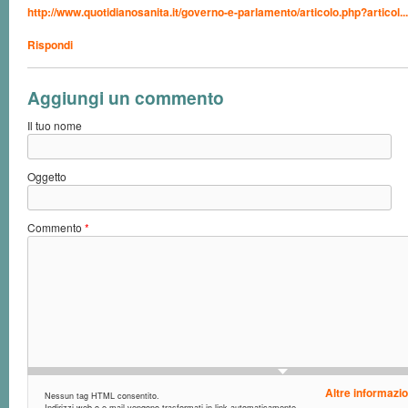
http://www.quotidianosanita.it/governo-e-parlamento/articolo.php?articol...
Rispondi
Aggiungi un commento
Il tuo nome
Oggetto
Commento
*
Altre informazio
Nessun tag HTML consentito.
Indirizzi web o e-mail vengono trasformati in link automaticamente