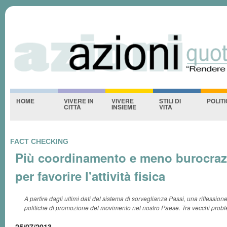
Azioniquotidiane
S
-NESSUNO-
HOME
VIVERE IN
VIVERE
STILI DI
POLIT
CITTÀ
INSIEME
VITA
FACT CHECKING
Più coordinamento e meno burocrazia
per favorire l'attività fisica
A partire dagli ultimi dati del sistema di sorveglianza Passi, una riflession
politiche di promozione del movimento nel nostro Paese. Tra vecchi proble
25/07/2013