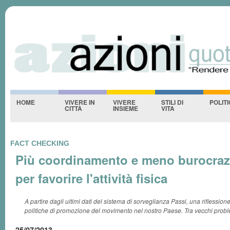
Azioniquotidiane
S
-NESSUNO-
HOME
VIVERE IN
VIVERE
STILI DI
POLIT
CITTÀ
INSIEME
VITA
FACT CHECKING
Più coordinamento e meno burocrazia
per favorire l'attività fisica
A partire dagli ultimi dati del sistema di sorveglianza Passi, una riflession
politiche di promozione del movimento nel nostro Paese. Tra vecchi proble
25/07/2013