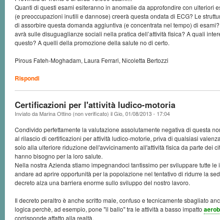
Quanti di questi esami esiteranno in anomalie da approfondire con ulteriori es
(e preoccupazioni inutili e dannose) creerà questa ondata di ECG? Le struttu
di assorbire questa domanda aggiuntiva (e concentrata nel tempo) di esami
avrà sulle disuguaglianze sociali nella pratica dell’attività fisica? A quali inte
questo? A quelli della promozione della salute no di certo.
Pirous Fateh-Moghadam, Laura Ferrari, Nicoletta Bertozzi
Rispondi
Certificazioni per l'attività ludico-motoria
Inviato da
Marina Ottino (non verificato)
il
Gio, 01/08/2013 - 17:04
Condivido perfettamente la valutazione assolutamente negativa di questa nor
al rilascio di certificazioni per attività ludico-motorie, priva di qualsiasi valen
solo alla ulteriore riduzione dell'avvicinamento all'attività fisica da parte dei citt
hanno bisogno per la loro salute.
Nella nostra Azienda stiamo impegnandoci tantissimo per sviluppare tutte le 
andare ad aprire opportunità per la popolazione nel tentativo di ridurre la se
decreto alza una barriera enorme sullo sviluppo del nostro lavoro.
Il decreto peraltro è anche scritto male, confuso e tecnicamente sbagliato anc
logica perchè, ad esempio, pone "il ballo" tra le attività a basso impatto
aerob
corrisponde affatto alla realtà.