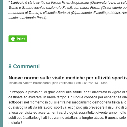
*
L’articolo è stato scritto da Pirous Fateh-Moghadam (Osservatorio per la sal
Trento e Gruppo tecnico nazionale Passi), con Laura Ferrari (Osservatorio per
autonoma di Trento) e Nicoletta Bertozzi (Dipartimento di sanità pubblica, 
tecnico nazionale Passi)
.
8 Commenti
Nuove norme sulle visite mediche per attività sporti
Inviato da
Alberto Baldasseroni (non verificato)
il
Ven, 26/07/2013 - 13:09
Purtroppo le previsioni di gravi danni alla salute legati all'entrata in vigore 
destinate ad avverarsi in breve tempo. Chiunque conosca per esperienza diretta
sottoposti nel momento in cui si entra nel meccanismo dell'idoneità fisica all
qualsivoglia attivtà (di lavoro, sportiva, ecc.) può già prevedere il risultato di 
attesa per visite ed accertamenti cardiologici, soprattutto, diventeranno molto
soldi potrà saltarle, gli altri dovranno adattarsi a lunghe attese. E questo solo p
motoria !