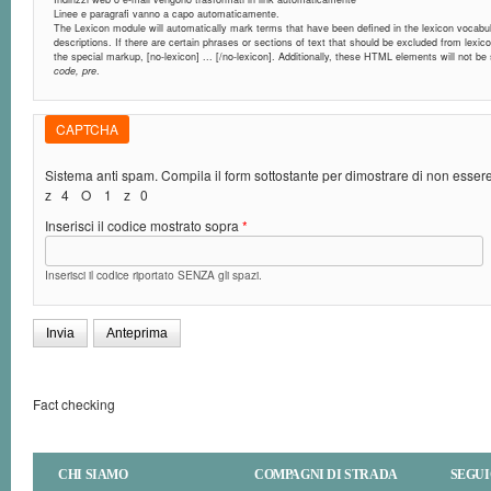
Linee e paragrafi vanno a capo automaticamente.
The Lexicon module will automatically mark terms that have been defined in the lexicon vocabula
descriptions. If there are certain phrases or sections of text that should be excluded from lexic
the special markup, [no-lexicon] ... [/no-lexicon]. Additionally, these HTML elements will not b
code, pre
.
CAPTCHA
Sistema anti spam. Compila il form sottostante per dimostrare di non esse
z
4
O
1
z
0
Inserisci il codice mostrato sopra
*
Inserisci il codice riportato SENZA gli spazi.
Fact checking
CHI SIAMO
COMPAGNI DI STRADA
SEGUI