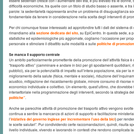
essere sedentari cresce con l’aumentare dell’età, è più elevato tra le donne, 
difficoltà economiche, tra quelle con un titolo di studio basso o assente, e tra i c
parole: la sedentarietà rappresenta anche un problema di disuguaglianza soc
fondamentale da tenere in considerazione nella scelta degli interventi di pro
Per chi comunque fosse interessato ad approfondire tutti i dati del sistema di
rimandiamo alla
sezione dedicata del sito
, su EpiCentro. In questa sede, a pa
statistiche ed epidemiologiche più aggiornate, cogliamo l’occasione per pr
personale e stimolare il dibattito sulle modalità e sulle
politiche di promozione
Se manca il supporto centrale
Un ambito particolarmente promettente della promozione dell’attività fisica è 
“trasporto attivo” (camminare e andare in bici per gli spostamenti quotidiani,
pubblici), sia per la potenzialità di impatto sull’intera popolazione, sia per la m
miglioramento della salute (fisica, mentale e sociale), riduzione dell’inquina
acustico, mitigazione del riscaldamento globale, minore consumo di risorse n
economico individuale e collettivo. Un elemento, quest’ultimo, che dovrebbe f
intersettoriale nella programmazione degli interventi, secondo la strategia de
politiche”
.
Anche se parecchie attività di promozione del trasporto attivo vengono svolte a 
continua a sentire la mancanza di azioni di supporto e facilitazione ministeria
l’
iniziativa del governo inglese per incrementare l’uso della bici
) per render
le scelte salutari”. Pur condividendo certe raccomandazioni, quindi, risulta spe
livello individuale, vivendo e lavorando in contesti che rendono complicata la 