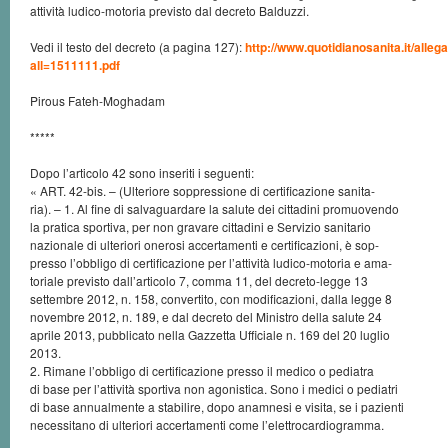
attività ludico-motoria previsto dal decreto Balduzzi.
Vedi il testo del decreto (a pagina 127):
http://www.quotidianosanita.it/alleg
all=1511111.pdf
Pirous Fateh-Moghadam
*****
Dopo l’articolo 42 sono inseriti i seguenti:
« ART. 42-bis. – (Ulteriore soppressione di certificazione sanita-
ria). – 1. Al fine di salvaguardare la salute dei cittadini promuovendo
la pratica sportiva, per non gravare cittadini e Servizio sanitario
nazionale di ulteriori onerosi accertamenti e certificazioni, è sop-
presso l’obbligo di certificazione per l’attività ludico-motoria e ama-
toriale previsto dall’articolo 7, comma 11, del decreto-legge 13
settembre 2012, n. 158, convertito, con modificazioni, dalla legge 8
novembre 2012, n. 189, e dal decreto del Ministro della salute 24
aprile 2013, pubblicato nella Gazzetta Ufficiale n. 169 del 20 luglio
2013.
2. Rimane l’obbligo di certificazione presso il medico o pediatra
di base per l’attività sportiva non agonistica. Sono i medici o pediatri
di base annualmente a stabilire, dopo anamnesi e visita, se i pazienti
necessitano di ulteriori accertamenti come l’elettrocardiogramma.