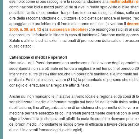
esempio: come si può raccogliere la raccomandazione alla
multimodalità nei
combinazione bici e mezzi pubblici se si vive in realtà sprovviste di bike sha
possibile, facile o economico - trasportare le due ruote sugli autobus, sulle co
dire della raccomandazione di utilizzare la bicicletta per andare al lavoro 
appoggiamo e pratichiamo) di fronte alle norme dell’Inail (si vedano il
decreto
2000, n. 38, art. 12
e la
successiva circolare
) che espongono i ciclisti al ris
riconosciuto l’infortunio in itinere in caso di incidente? Sarebbe molto apprezz
Salute e altri enti ed istituzioni nazionali di promozione della salute trovass
questi ostacoli.
L’attenzione di medici e operatori
Non solo. I dati Passi documentano anche come l’attenzione degli operatori s
sedentarietà non sia ottimale né tenda a migliorare nel tempo: nel periodo 
intervistato su tre (31%) riferisce che un operatore sanitario si è informato sul li
praticata. Ed è dello stesso valore (31%) la percentuale di persone che dichia
consiglio di effettuare una regolare attività fisica.
Anche qui non mancano le iniziative a livello locale e regionale: da corsi di 
sensibilizzare i medici e informare meglio sui benefici dell’attività fisica nell
riabilitazione, fino all’organizzazione di un sistema che permetta delle vere e
mediche per fare esercizio fisico. Interventi perfettamente coerenti con le ev
stigmatizzano il fatto che pazienti affetti da malattie croniche ricevono poch
dei propri medici, nonostante le solide prove di efficacia a favore della pratica de
di molti interventi farmacologici e chirurgici).