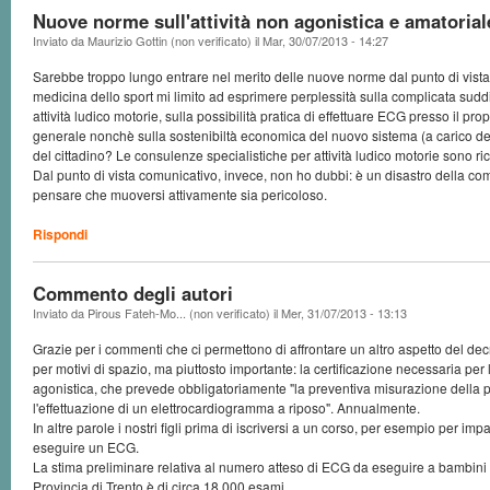
Nuove norme sull'attività non agonistica e amatorial
Inviato da
Maurizio Gottin (non verificato)
il
Mar, 30/07/2013 - 14:27
Sarebbe troppo lungo entrare nel merito delle nuove norme dal punto di vista 
medicina dello sport mi limito ad esprimere perplessità sulla complicata suddi
attività ludico motorie, sulla possibilità pratica di effettuare ECG presso il pr
generale nonchè sulla sostenibiltà economica del nuovo sistema (a carico del
del cittadino? Le consulenze specialistiche per attività ludico motorie sono ri
Dal punto di vista comunicativo, invece, non ho dubbi: è un disastro della c
pensare che muoversi attivamente sia pericoloso.
Rispondi
Commento degli autori
Inviato da
Pirous Fateh-Mo... (non verificato)
il
Mer, 31/07/2013 - 13:13
Grazie per i commenti che ci permettono di affrontare un altro aspetto del decr
per motivi di spazio, ma piuttosto importante: la certificazione necessaria per
agonistica, che prevede obbligatoriamente "la preventiva misurazione della p
l'effettuazione di un elettrocardiogramma a riposo". Annualmente.
In altre parole i nostri figli prima di iscriversi a un corso, per esempio per i
eseguire un ECG.
La stima preliminare relativa al numero atteso di ECG da eseguire a bambini 
Provincia di Trento è di circa 18.000 esami...