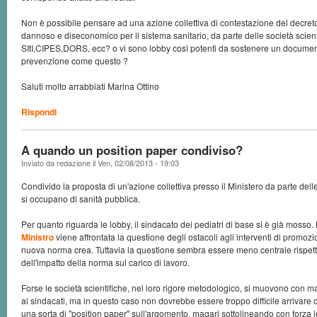
Non è possibile pensare ad una azione collettiva di contestazione del decreto 
dannoso e diseconomico per il sistema sanitario, da parte delle società scient
SItI,CIPES,DORS, ecc? o vi sono lobby così potenti da sostenere un documen
prevenzione come questo ?
Saluti molto arrabbiati Marina Ottino
Rispondi
A quando un position paper condiviso?
Inviato da
redazione
il
Ven, 02/08/2013 - 19:03
Condivido la proposta di un'azione collettiva presso il Ministero da parte dell
si occupano di sanità pubblica.
Per quanto riguarda le lobby, il sindacato dei pediatri di base si è già mosso. 
Ministro
viene affrontata la questione degli ostacoli agli interventi di promozi
nuova norma crea. Tuttavia la questione sembra essere meno centrale rispet
dell'impatto della norma sul carico di lavoro.
Forse le società scientifiche, nel loro rigore metodologico, si muovono con m
ai sindacati, ma in questo caso non dovrebbe essere troppo difficile arrivare
una sorta di "position paper" sull'argomento, magari sottolineando con forza le d