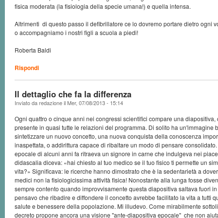
fisica moderata (la fisiologia della specie umana!) e quella intensa.
Altrimenti di questo passo il defibrillatore ce lo dovremo portare dietro ogni 
o accompagniamo i nostri figli a scuola a piedi!
Roberta Baldi
Rispondi
Il dettaglio che fa la differenza
Inviato da
redazione
il
Mer, 07/08/2013 - 15:14
Ogni quattro o cinque anni nei congressi scientifici compare una diapositiva
presente in quasi tutte le relazioni del programma. Di solito ha un'immagine 
sintetizzare un nuovo concetto, una nuova conquista della conoscenza impor
inaspettata, o addirittura capace di ribaltare un modo di pensare consolidato.
epocale di alcuni anni fa ritraeva un signore in carne che indulgeva nei piaceri
didascalia diceva: «hai chiesto al tuo medico se il tuo fisico ti permette un simi
vita?» Significava: le ricerche hanno dimostrato che è la sedentarietà a dover
medici non la fisiologicissima attività fisica! Nonostante alla lunga fosse div
sempre contento quando improvvisamente questa diapositiva saltava fuori in
pensavo che ribadire e diffondere il concetto avrebbe facilitato la vita a tutti 
salute e benessere della popolazione. Mi illudevo. Come mirabilmente sottolin
decreto propone ancora una visione "ante-diapositiva epocale" che non aiuta 