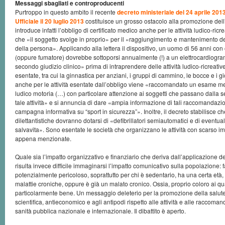
Messaggi sbagliati e controproducenti
Purtroppo in questo ambito il recente
decreto ministeriale del 24 aprile 201
Ufficiale il 20 luglio 2013
costituisce un grosso ostacolo alla promozione dell’att
introduce infatti l’obbligo di certificato medico anche per le attività ludico-ric
che «il soggetto svolge in proprio» per il «raggiungimento e mantenimento d
della persona». Applicando alla lettera il dispositivo, un uomo di 56 anni co
(oppure fumatore) dovrebbe sottoporsi annualmente (!) a un elettrocardiogra
secondo giudizio clinico» prima di intraprendere delle attività ludico-ricreativ
esentate, tra cui la ginnastica per anziani, i gruppi di cammino, le bocce e i gi
anche per le attività esentate dall’obbligo viene «raccomandato un esame med
ludico motoria (…) con particolare attenzione ai soggetti che passano dalla se
tale attività» e si annuncia di dare «ampia informazione di tali raccomandazi
campagna informativa su “sport in sicurezza”». Inoltre, il decreto stabilisce che
dilettantistiche dovranno dotarsi di «defibrillatori semiautomatici e di eventuali 
salvavita». Sono esentate le società che organizzano le attività con scarso i
appena menzionate.
Quale sia l’impatto organizzativo e finanziario che deriva dall’applicazione d
risulta invece difficile immaginarsi l’impatto comunicativo sulla popolazione: far
potenzialmente pericoloso, soprattutto per chi è sedentario, ha una certa età, h
malattie croniche, oppure è già un malato cronico. Ossia, proprio coloro ai q
particolarmente bene. Un messaggio deleterio per la promozione della salute
scientifica, antieconomico e agli antipodi rispetto alle attività e alle raccoma
sanità pubblica nazionale e internazionale. Il dibattito è aperto.