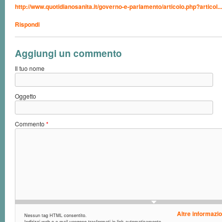
http://www.quotidianosanita.it/governo-e-parlamento/articolo.php?articol...
Rispondi
Aggiungi un commento
Il tuo nome
Oggetto
Commento
*
Altre informazio
Nessun tag HTML consentito.
Indirizzi web o e-mail vengono trasformati in link automaticamente