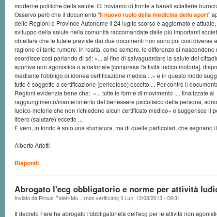
moderne politiche della salute. Ci troviamo di fronte a banali sciatterie buro
Osservo però che il documento "
Il nuovo ruolo della medicina dello sport
" a
delle Regioni e Province Autonome il 24 luglio scorso è aggiornato e attuale, e
sviluppo della salute nella comunità raccomandate dalle più importanti società
obiettare che le tutele previste dai due documenti non sono poi così diverse 
ragione di tanto rumore. In realtà, come sempre, le differenze si nascondono ne
esordisce così parlando di sé: «... al fine di salvaguardare la salute dei cittadi
sportiva non agonistica o amatoriale [compresa l'attività ludico motoria], disp
mediante l'obbligo di idonea certificazione medica ...» e in questo modo sugge
tutto è soggetto a certificazione (pericoloso) eccetto ... Per contro il docume
Regioni evidenzia bene che: «... tutte le forme di movimento .... finalizzate al
raggiungimento/mantenimento del benessere psicofisico della persona, sono 
ludico-motorie che non richiedono alcun certificato medico» e suggerisce il p
libero (salutare) eccetto ...
È vero, in fondo è solo una sfumatura, ma di quelle particolari, che segnano 
Alberto Arlotti
Rispondi
Abrogato l'ecg obbligatorio e norme per attività lud
Inviato da
Pirous Fateh-Mo... (non verificato)
il
Lun, 12/08/2013 - 09:31
Il decreto Fare ha abrogato l'obbligatorietà dell'ecg per le attività non agonistic