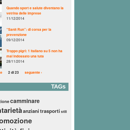
Quando sport e salute diventano la
vetrina delle imprese
11/12/2014
“Sanit Run”: di corsa per la
prevenzione
09/12/2014
Troppo pigri: 1 italiano su 5 non ha
mai indossato una tuta
28/11/2014
te
2 di 23
seguente ›
TAGs
camminare
zione
tarietà
anziani
trasporti
stili
romozione