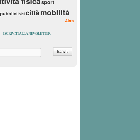
ttività fisica
sport
mobilità
città
 pubblici
bici
Altro
ISCRIVITI ALLA NEWSLETTER