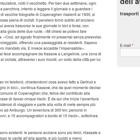
dell'a
mbulatore, notò il vecchietto. Per ben due settimane, ogni
a panchina, intento a leggere il giornale o a guardare i
trasporti
di vecchie fotografie di Copenaghen risalenti al 1930, si
osse piena di ciclisti. Il pensiero tornò subito all’anziano
i aveva trascorso le sue giornate in bici e forse, con
alla gioia delle due ruote. «Mi chiesi se potevo fare
. «Così, ad agosto finalmente mi presentai senza preavviso
 noleggiato, offrendo una passeggiata ai residenti. Sapevo
E-mail
*
bero mandato via. E invece accadde l’impensabile».
a e si fece accompagnare da Kassow a Langelinie, una zona di
iclista, attraverso i suoi ricordi, un volto della città per lui
iposo mi telefonò, chiedendomi cosa avevo fatto a Gertrud e
un giro in bici», continua Kassow, che da quel momento decise
l comune di Copenaghen che, felice del contributo alla
case di riposo cinque risciò. È da qui che inizia l’avventura
iderosi di viaggiare e parte alla volta di mete sempre più
fino ad Amburgo. Un’avventura di 300 km, percorsi in
anni, e 15 accompagnatori a bordo di 10 risciò», sottolinea
 sono evidenti: le persone anziane sono più felici, rilassate e
opo le uscite all’aria aperta, è più lucido e meno