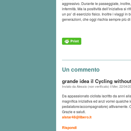
aggressivo. Durante le passeggiate, inoltre,
infermità. Ma la positività dell’iniziativa s
un po’ di esercizio fisico. Inoltre i viaggi in
generazioni, che oggi rischia sempre più di
Un commento
grande idea il Cycling withou
Inviato da
Alessio (non verificato)
il
Mer, 22/04/2
Da appassionato ciclista iscritto da anni a
magnifica iniziativa ed anzi vorrei qualche
pedalatore/accompagnatore) attivamente. Co
Grazie e saluti.
alstar48@libero.it
Rispondi