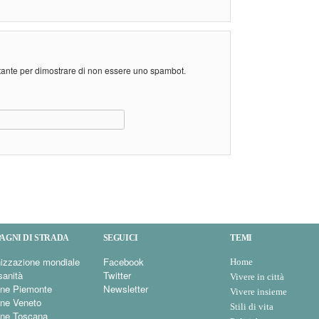
stante per dimostrare di non essere uno spambot.
AGNI DI STRADA
SEGUICI
TEMI
izzazione mondiale
Facebook
Home
sanità
Twitter
Vivere in città
ne Piemonte
Newsletter
Vivere insieme
ne Veneto
Stili di vita
ne Toscana