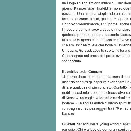
un luogo soleggiato con affianco il suo dea
giorno, Kassow vide Thorkild fermo su quell
passanti. Una mattina, sfogliando un album 
accorse di come la città, già a quell’epoca, f
signore: probabilmente, anni prima, anche lu
l’incedere dell’età, aveva dovuto rinunciare 
qualcosa per quell’uomo», racconta Kassow
alla casa di riposo con un risciò che avevo
che era un’idea folle e che forse mi avreb
Un’ospite, Gertrud, accettò subito l’offert
Copenaghen nei pressi del porto, svelando al c
sconosciuto.
Il contributo del Comune
«Il giorno dopo il direttore della casa di r
dicendo che tutti gli ospiti volevano fare 
di fare qualcosa di più concreto. Contattò i
mobilità sostenibile, donò a cinque diverse 
di Kassow: raccoglie volontari e anziani des
lontane. «La scorsa estate ci siamo spinti 
compagnia di 20 passeggeri tra i 70 e i 90 
Kassow.
Gli effetti benefici del “Cycling without age”
partecipi. Chi è affetto da demenza senile, d