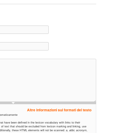
Altre informazioni sui formati del testo
automaticamente
t have been defined in the lexicon vocabulary with links to their
ns of text that should be excluded from lexicon marking and linking, use
Additionally, these HTML elements will not be scanned:
a, abbr, acronym,