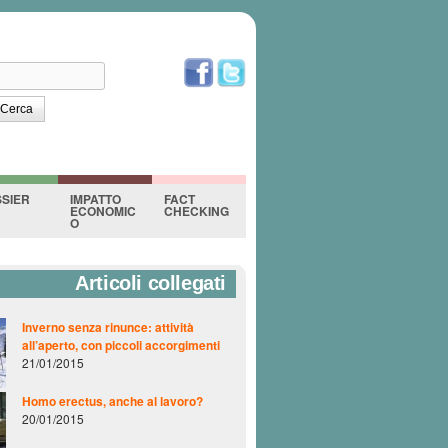
erca
orm di ricerca
SIER
IMPATTO
FACT
ECONOMIC
CHECKING
O
Articoli collegati
Inverno senza rinunce: attività
all’aperto, con piccoli accorgimenti
21/01/2015
Homo erectus, anche al lavoro?
20/01/2015