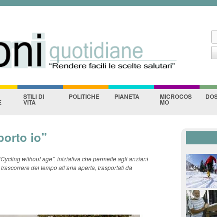
ane
Salta al contenuto
principale
C
F
STILI DI
POLITICHE
PIANETA
MICROCOS
DOS
E
VITA
MO
 porto io”
Cycling without age”, iniziativa che permette agli anziani
e trascorrere del tempo all’aria aperta, trasportati da