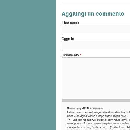
Aggiungi un commento
Il tuo nome
Oggetto
Commento
*
Nessun tag HTML consentito.
Indirizzi web o e-mail vengono trasformati in link 
Linee e paragrafi vanno a capo automaticamente.
The Lexicon module will automatically mark terms tha
descriptions. If there are certain phrases or sectio
the special markup, [no-lexicon] ... [/no-lexicon]. 