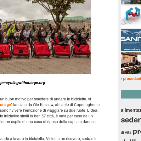
‹ preceden
ttp://cyclingwithoutage.org
n buon motivo per smettere di andare in bicicletta, vi
ut age
” lanciato da Ole Kassow, abitante di Copenaghen e
alimenta
sono rivivere l’emozione di viaggiare su due ruote. L’idea,
to iniziative simili in ben 57 città, è nata per caso da un
seden
ttenne ospite di una casa di riposo della capitale danese.
p
di vita
ando a lavoro in bicicletta. Vicino a un ricovero, seduto in