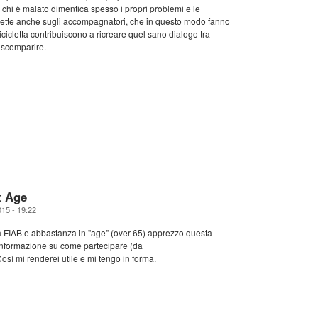
 chi è malato dimentica spesso i propri problemi e le
i riflette anche sugli accompagnatori, che in questo modo fanno
 bicicletta contribuiscono a ricreare quel sano dialogo tra
 scomparire.
t Age
015 - 19:22
lla FIAB e abbastanza in "age" (over 65) apprezzo questa
 informazione su come partecipare (da
sì mi renderei utile e mi tengo in forma.