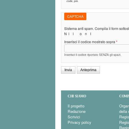
code, pre
.
CAPTCHA
Sistema anti spam. Compila il form sotto
N
i
i
o
n
I
Inserisci il codice mostrato sopra
*
Inserisci il codice riportato SENZA gli spazi.
CHI SIAMO
COMP
Il progetto
Organ
Redazione
della 
Scrivici
Regio
Privacy policy
Regio
Regio