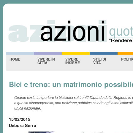
Azioniquotidiane
S
-NESSUNO-
HOME
VIVERE IN
VIVERE
STILI DI
POLIT
CITTÀ
INSIEME
VITA
Bici e treno: un matrimonio possibil
Quanto costa trasportare la bicicletta sui treni? Dipende dalla Regione in cu
a questa disomogeneità, una petizione pubblica chiede agli attori coinvolti 
unica nazionale.
15/02/2015
Debora Serra