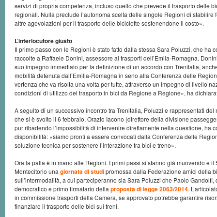
servizi di propria competenza, incluso quello che prevede il trasporto delle bic
regionali. Nulla preclude l’autonoma scelta delle singole Regioni di stabilir
altre agevolazioni per il trasporto delle biciclette sostenendone il costo».
L’interlocutore giusto
Il primo passo con le Regioni è stato fatto dalla stessa Sara Poluzzi, che ha 
raccolte a Raffaele Donini, assessore ai trasporti dell’Emila-Romagna. Donini 
suo impegno immediato per la definizione di un accordo con Trenitalia, anche 
mobilità detenuta dall’Emilia-Romagna in seno alla Conferenza delle Regioni.
vertenza che va risolta una volta per tutte, attraverso un impegno di livello n
condizioni di utilizzo del trasporto in bici da Regione a Regione», ha dichiar
A seguito di un successivo incontro tra Trenitalia, Poluzzi e rappresentati del
che si è svolto il 6 febbraio, Orazio Iacono (direttore della divisione passeggeri
pur ribadendo l’impossibilità di intervenire direttamente nella questione, h
disponibilità: «siamo pronti a essere convocati dalla Conferenza delle Regio
soluzione tecnica per sostenere l’interazione tra bici e treno».
Ora la palla è in mano alle Regioni. I primi passi si stanno già muovendo e il
Montecitorio una
giornata di studi
promossa dalla Federazione amici della bi
sull’intermodalità, a cui parteciperanno sia Sara Poluzzi che Paolo Gandolfi, 
democratico e primo firmatario della
proposta di legge 2063/2014
. L’articol
in commissione trasporti della Camera, se approvato potrebbe garantire risors
finanziare il trasporto delle bici sui treni.