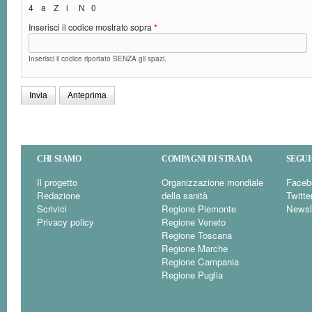
4
a
Z
i
N
0
Inserisci il codice mostrato sopra
*
Inserisci il codice riportato SENZA gli spazi.
CHI SIAMO
COMPAGNI DI STRADA
SEGUI
Il progetto
Organizzazione mondiale
Faceb
Redazione
della sanità
Twitte
Scrivici
Regione Piemonte
Newsl
Privacy policy
Regione Veneto
Regione Toscana
Regione Marche
Regione Campania
Regione Puglia