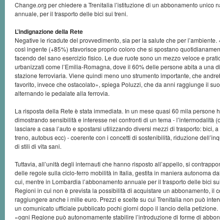
Change.org per chiedere a Trenitalia l’istituzione di un abbonamento unico n
annuale, per il trasporto delle bici sui treni.
L’indignazione della Rete
Negative le ricadute del provvedimento, sia per la salute che per l’ambiente
così ingente (+85%) sfavorisce proprio coloro che si spostano quotidianame
facendo del sano esercizio fisico. Le due ruote sono un mezzo veloce e pratico
urbanizzati come l’Emilia-Romagna, dove il 60% delle persone abita a una di
stazione ferroviaria. Viene quindi meno uno strumento importante, che andr
favorito, invece che ostacolato», spiega Poluzzi, che da anni raggiunge il suo
alternando le pedalate alla ferrovia.
La risposta della Rete è stata immediata. In un mese quasi 60 mila persone h
dimostrando sensibilità e interesse nei confronti di un tema - l’intermodalità (os
lasciare a casa l’auto e spostarsi utilizzando diversi mezzi di trasporto: bici, a
treno, autobus ecc) - coerente con i concetti di sostenibilità, riduzione dell
di stili di vita sani.
Tuttavia, all’unità degli internauti che hanno risposto all’appello, si contrap
delle regole sulla ciclo-ferro mobilità in Italia, gestita in maniera autonoma d
cui, mentre in Lombardia l’abbonamento annuale per il trasporto delle bici sui
Regioni in cui non è prevista la possibilità di acquistare un abbonamento, il
raggiungere anche i mille euro. Prezzi e scelte su cui Trenitalia non può inter
un comunicato ufficiale pubblicato pochi giorni dopo il lancio della petizione. Il
«ogni Regione può autonomamente stabilire l’introduzione di forme di abbona