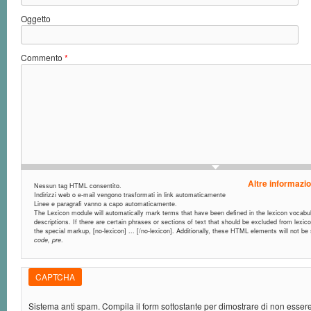
Oggetto
Commento
*
Altre informazio
Nessun tag HTML consentito.
Indirizzi web o e-mail vengono trasformati in link automaticamente
Linee e paragrafi vanno a capo automaticamente.
The Lexicon module will automatically mark terms that have been defined in the lexicon vocabula
descriptions. If there are certain phrases or sections of text that should be excluded from lexic
the special markup, [no-lexicon] ... [/no-lexicon]. Additionally, these HTML elements will not b
code, pre
.
CAPTCHA
Sistema anti spam. Compila il form sottostante per dimostrare di non esse