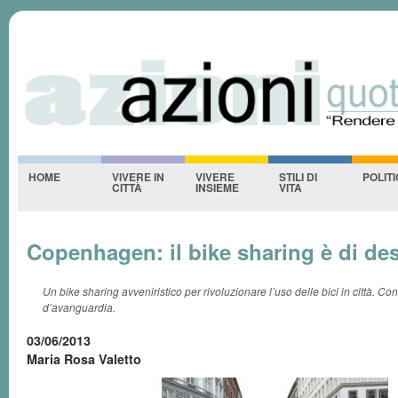
Azioniquotidiane
S
-NESSUNO-
HOME
VIVERE IN
VIVERE
STILI DI
POLIT
CITTÀ
INSIEME
VITA
Copenhagen: il bike sharing è di de
Un bike sharing avveniristico per rivoluzionare l’uso delle bici in città. Co
d’avanguardia.
03/06/2013
Maria Rosa Valetto