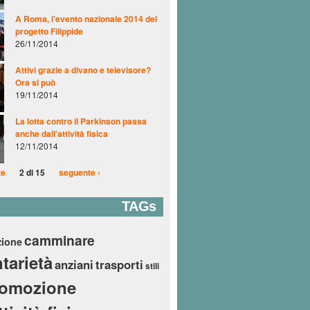
A Roma, l’evento nazionale 2014 del
progetto Filippide
26/11/2014
Attivi grazie a divano e televisore?
Ora si può
19/11/2014
La lotta contro il Parkinson passa
anche dall’attività fisica
12/11/2014
te
2 di 15
seguente ›
TAGs
camminare
zione
tarietà
anziani
trasporti
stili
romozione