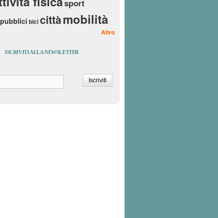
ttività fisica
sport
mobilità
città
 pubblici
bici
Altro
ISCRIVITI ALLA NEWSLETTER