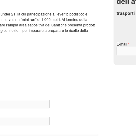
dell'a
trasporti
 under 21, la cui partecipazione all’evento podistico è
è riservata la “mini run” di 1.000 metri. Al termine della
tare l’ampia area espositiva del Sanit che presenta prodotti
ng
con lezioni per imparare a preparare le ricette della
E-mail
*