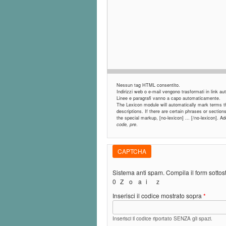
Nessun tag HTML consentito.
Indirizzi web o e-mail vengono trasformati in link 
Linee e paragrafi vanno a capo automaticamente.
The Lexicon module will automatically mark terms tha
descriptions. If there are certain phrases or sectio
the special markup, [no-lexicon] ... [/no-lexicon]. 
code, pre
.
CAPTCHA
Sistema anti spam. Compila il form sotto
0
Z
o
a
i
z
Inserisci il codice mostrato sopra
*
Inserisci il codice riportato SENZA gli spazi.