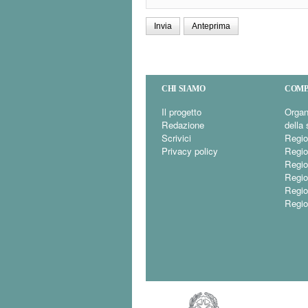
CHI SIAMO
COMP
Il progetto
Organ
Redazione
della 
Scrivici
Regio
Privacy policy
Regio
Regio
Regio
Regi
Regio