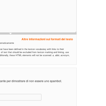
Altre informazioni sui formati del testo
automaticamente
t have been defined in the lexicon vocabulary with links to their
ns of text that should be excluded from lexicon marking and linking, use
Additionally, these HTML elements will not be scanned:
a, abbr, acronym,
stante per dimostrare di non essere uno spambot.