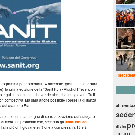
‹ preceden
È in programma per domenica 14 dicembre, giornata di apertura
te), la prima edizione della “Sanit Run - Alcohol Prevention
ollegati al consumo di bevande alcoliche tra i giovani. Tutti
on competitiva. Ma sarà anche possibile coprire la distanza
alimenta
 del quartiere Eur.
seden
estimoni di una campagna di sensibilizzazione per spiegare
so di alcol. Un problema che, secondo gli
ultimi dati del
p
di vita
n Italia più di 1 giovane su 3 di età compresa tra 18 e 24