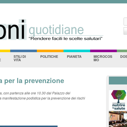
ane
Salta al contenuto
principale
C
F
STILI DI
POLITICHE
PIANETA
MICROCOS
DOS
E
VITA
MO
a per la prevenzione
 con partenza alle ore 10.30 dal Palazzo dei
la manifestazione podistica per la prevenzione dei rischi