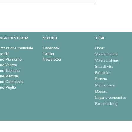
AGNI DI STRADA
SEGUICI
TEMI
izzazione mondiale
Facebook
Home
sanità
Twitter
Vivere in città
ne Piemonte
Newsletter
Vivere insieme
ne Veneto
Stili di vita
ne Toscana
Politiche
ne Marche
Pianeta
one Campania
Microcosmo
ne Puglia
Dossier
Impatto economico
Fact checking