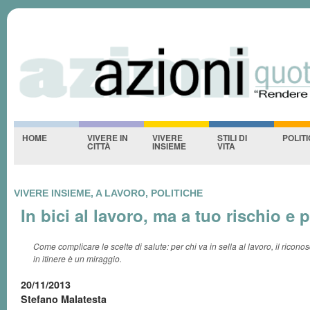
Azioniquotidiane
S
-NESSUNO-
HOME
VIVERE IN
VIVERE
STILI DI
POLIT
CITTÀ
INSIEME
VITA
VIVERE INSIEME, A LAVORO, POLITICHE
In bici al lavoro, ma a tuo rischio e 
Come complicare le scelte di salute: per chi va in sella al lavoro, il ricono
in itinere è un miraggio.
20/11/2013
Stefano Malatesta