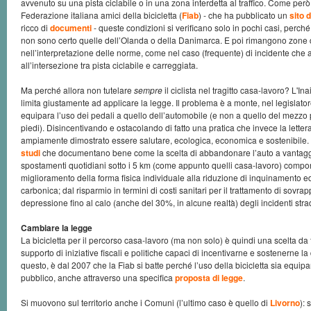
avvenuto su una pista ciclabile o in una zona interdetta al traffico. Come però
Federazione italiana amici della bicicletta (
Fiab
) - che ha pubblicato un
sito 
ricco di
documenti
- queste condizioni si verificano solo in pochi casi, perché l
non sono certo quelle dell’Olanda o della Danimarca. E poi rimangono zone
nell’interpretazione delle norme, come nel caso (frequente) di incidente che 
all’intersezione tra pista ciclabile e carreggiata.
Ma perché allora non tutelare
sempre
il ciclista nel tragitto casa-lavoro? L'Ina
limita giustamente ad applicare la legge. Il problema è a monte, nel legislat
equipara l’uso dei pedali a quello dell’automobile (e non a quello del mezzo
piedi). Disincentivando e ostacolando di fatto una pratica che invece la lettera
ampiamente dimostrato essere salutare, ecologica, economica e sostenibile. S
studi
che documentano bene come la scelta di abbandonare l’auto a vantaggio
spostamenti quotidiani sotto i 5 km (come appunto quelli casa-lavoro) comporti 
miglioramento della forma fisica individuale alla riduzione di inquinamento e
carbonica; dal risparmio in termini di costi sanitari per il trattamento di sovra
depressione fino al calo (anche del 30%, in alcune realtà) degli incidenti strad
Cambiare la legge
La bicicletta per il percorso casa-lavoro (ma non solo) è quindi una scelta da 
supporto di iniziative fiscali e politiche capaci di incentivarne e sostenerne la
questo, è dal 2007 che la Fiab si batte perché l’uso della bicicletta sia equip
pubblico, anche attraverso una specifica
proposta di legge
.
Si muovono sul territorio anche i Comuni (l’ultimo caso è quello di
Livorno
): 