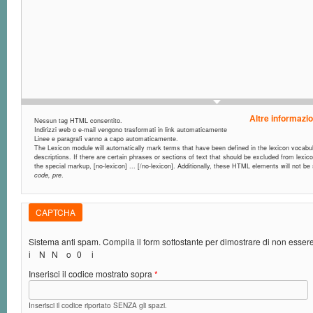
Altre informazio
Nessun tag HTML consentito.
Indirizzi web o e-mail vengono trasformati in link automaticamente
Linee e paragrafi vanno a capo automaticamente.
The Lexicon module will automatically mark terms that have been defined in the lexicon vocabula
descriptions. If there are certain phrases or sections of text that should be excluded from lexic
the special markup, [no-lexicon] ... [/no-lexicon]. Additionally, these HTML elements will not b
code, pre
.
CAPTCHA
Sistema anti spam. Compila il form sottostante per dimostrare di non esse
i
N
N
o
0
i
Inserisci il codice mostrato sopra
*
Inserisci il codice riportato SENZA gli spazi.