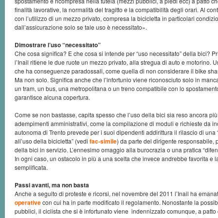
spostamento è ricompresa nella tutela (mezzi pubblici, a piedi ecc) a patto che
finalità lavorative, la normalità del tragitto e la compatibilità degli orari. Al contr
con l’utilizzo di un mezzo privato, compresa la bicicletta in particolari condizi
dall’assicurazione solo se tale uso è necessitato».
Dimostrare l’uso “necessitato”
Che cosa significa? E che cosa si intende per “uso necessitato” della bici? Pri
l’Inail ritiene le due ruote un mezzo privato, alla stregua di auto e motorino. U
che ha conseguenze paradossali, come quella di non considerare il bike sha
Ma non solo. Significa anche che l’infortunio viene riconosciuto solo in manca
un tram, un bus, una metropolitana o un treno compatibile con lo spostamento 
garantisce alcuna copertura.
Come se non bastasse, capita spesso che l’uso della bici sia reso ancora più
adempimenti amministrativi, come la compilazione di moduli e richieste da ino
autonoma di Trento prevede per i suoi dipendenti addirittura il rilascio di una
all’uso della bicicletta” (vedi
fac-simile
) da parte del dirigente responsabile, pe
della bici in servizio. L’ennesimo omaggio alla burocrazia o una pratica “difen
In ogni caso, un ostacolo in più a una scelta che invece andrebbe favorita e 
semplificata.
Passi avanti, ma non basta
Anche a seguito di proteste e ricorsi, nel novembre del 2011 l’Inail ha emana
operative
con cui ha in parte modificato il regolamento. Nonostante la possibil
pubblici, il ciclista che si è infortunato viene indennizzato comunque, a patto 