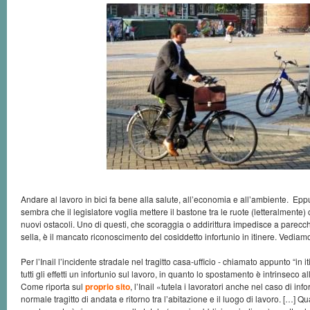
Andare al lavoro in bici fa bene alla salute, all’economia e all’ambiente. Ep
sembra che il legislatore voglia mettere il bastone tra le ruote (letteralmente
nuovi ostacoli. Uno di questi, che scoraggia o addirittura impedisce a parecc
sella, è il mancato riconoscimento del cosiddetto infortunio in itinere. Vediamo 
Per l’Inail l’incidente stradale nel tragitto casa-ufficio - chiamato appunto “in i
tutti gli effetti un infortunio sul lavoro, in quanto lo spostamento è intrinseco a
Come riporta sul
proprio sito
, l’Inail «tutela i lavoratori anche nel caso di inf
normale tragitto di andata e ritorno tra l’abitazione e il luogo di lavoro. […] Qu