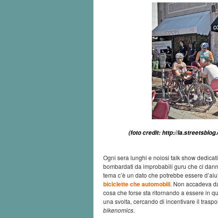
(foto credit: http://la.streetsb
Ogni sera lunghi e noiosi talk show dedicati
bombardati da improbabili guru che ci danno 
tema c’è un dato che potrebbe essere d’aiu
biciclette che automobili
. Non accadeva da 
cosa che forse sta ritornando a essere in que
una svolta, cercando di incentivare il traspor
bikenomics
.