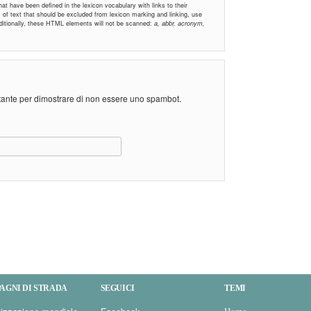
t have been defined in the lexicon vocabulary with links to their
ns of text that should be excluded from lexicon marking and linking, use
Additionally, these HTML elements will not be scanned:
a, abbr, acronym,
stante per dimostrare di non essere uno spambot.
AGNI DI STRADA
SEGUICI
TEMI