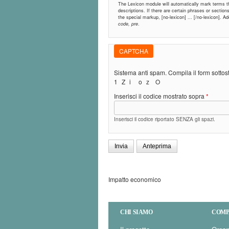
The Lexicon module will automatically mark terms tha
descriptions. If there are certain phrases or sectio
the special markup, [no-lexicon] ... [/no-lexicon]. 
code, pre
.
CAPTCHA
Sistema anti spam. Compila il form sotto
1
Z
i
o
z
O
Inserisci il codice mostrato sopra
*
Inserisci il codice riportato SENZA gli spazi.
Impatto economico
CHI SIAMO
COMP