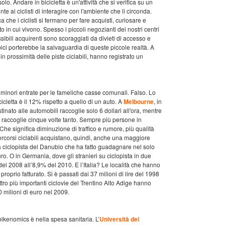
olo. Andare in bicicletta è un'attività che si verifica su un
e ai ciclisti di interagire con l'ambiente che li circonda.
a che i ciclisti si fermano per fare acquisti, curiosare e
to in cui vivono. Spesso i piccoli negozianti dei nostri centri
ssibili acquirenti sono scoraggiati da divieti di accesso e
bici porterebbe la salvaguardia di queste piccole realtà. A
 in prossimità delle piste ciclabili, hanno registrato un
inori entrate per le fameliche casse comunali. Falso. Lo
letta è il 12% rispetto a quello di un auto. A
Melbourne
, in
inato alle automobili raccoglie solo 6 dollari all'ora, mentre
e raccoglie cinque volte tanto. Sempre più persone in
 Che significa diminuzione di traffico e rumore, più qualità
i percorsi ciclabili acquistano, quindi, anche una maggiore
la ciclopista del Danubio che ha fatto guadagnare nel solo
ro. O in Germania, dove gli stranieri su ciclopista in due
l 2008 all’8,9% del 2010. E l’Italia? Le località che hanno
 proprio fatturato. Si è passati dai 37 milioni di lire del 1998
ttro più importanti ciclovie del Trentino Alto Adige hanno
 milioni di euro nel 2009.
ikenomics è nella spesa sanitaria. L’
Università del