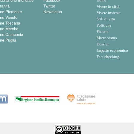
izzazione mondiale
Facebook
Home
sanità
Twitter
Vivere in città
ne Piemonte
Newsletter
Vivere insieme
ne Veneto
Stili di vita
ne Toscana
Politiche
ne Marche
Pianeta
one Campania
Microcosmo
ne Puglia
Dossier
Impatto economico
Fact checking