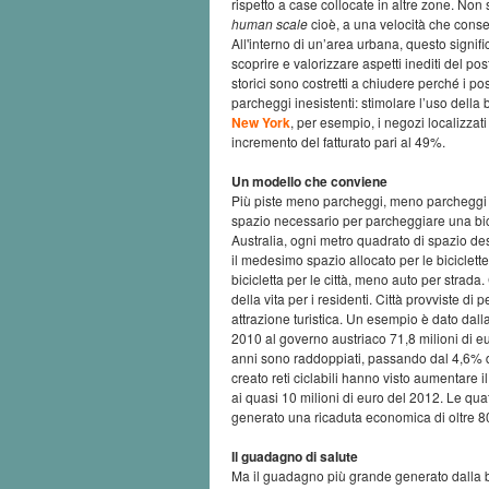
rispetto a case collocate in altre zone. Non s
human scale
cioè, a una velocità che consent
All'interno di un’area urbana, questo signific
scoprire e valorizzare aspetti inediti del pos
storici sono costretti a chiudere perché i po
parcheggi inesistenti: stimolare l’uso della 
New York
, per esempio, i negozi localizzati
incremento del fatturato pari al 49%.
Un modello che conviene
Più piste meno parcheggi, meno parcheggi m
spazio necessario per parcheggiare una bicic
Australia, ogni metro quadrato di spazio dest
il medesimo spazio allocato per le biciclett
bicicletta per le città, meno auto per strada.
della vita per i residenti. Città provviste d
attrazione turistica. Un esempio è dato dal
2010 al governo austriaco 71,8 milioni di eu
anni sono raddoppiati, passando dal 4,6% de
creato reti ciclabili hanno visto aumentare il
ai quasi 10 milioni di euro del 2012. Le qua
generato una ricaduta economica di oltre 80
Il guadagno di salute
Ma il guadagno più grande generato dalla b