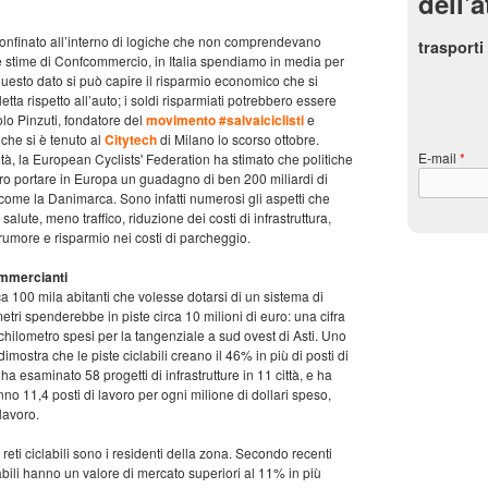
dell'a
 confinato all’interno di logiche che non comprendevano
trasporti
 stime di Confcommercio, in Italia spendiamo in media per
questo dato si può capire il risparmio economico che si
ta rispetto all’auto; i soldi risparmiati potrebbero essere
o Pinzuti, fondatore del
movimento #salvaiciclisti
e
che si è tenuto al
Citytech
di Milano lo scorso ottobre.
E-mail
*
ilità, la European Cyclists' Federation ha stimato che politiche
ro portare in Europa un guadagno di ben 200 miliardi di
 come la Danimarca. Sono infatti numerosi gli aspetti che
salute, meno traffico, riduzione dei costi di infrastruttura,
 rumore e risparmio nei costi di parcheggio.
commercianti
rca 100 mila abitanti che volesse dotarsi di un sistema di
etri spenderebbe in piste circa 10 milioni di euro: una cifra
chilometro spesi per la tangenziale a sud ovest di Asti. Uno
dimostra che le piste ciclabili creano il 46% in più di posti di
 ha esaminato 58 progetti di infrastrutture in 11 città, e ha
anno 11,4 posti di lavoro per ogni milione di dollari speso,
lavoro.
reti ciclabili sono i residenti della zona. Secondo recenti
abili hanno un valore di mercato superiori al 11% in più