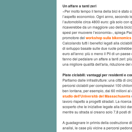
Un affare a tanti zeri
«Per molto tempo il tema della bici è stato
l’aspetto economico. Ogni anno, secondo le
l’automobile circa 4800 euro: già solo con 
ricaverebbe da un maggiore uso della biciclet
spesi per muovere l’economia», spiega Paol
promotore del
workshop sulla bikenomics
Calcolando tutti i benefici legati alla ciclab
di sviluppo basate sulle due ruote potrebbe
euro all'anno: più o meno il Pil di un paese
fanno del pedalare un affare a tanti zeri: più 
una migliore qualità dell'aria, riduzione del
Piste ciclabili: vantaggi per residenti e 
Partiamo dalle infrastrutture: una città di ci
percorsi ciclabili per complessivi 100 chilom
ben lontana, per esempio, dai 60 milioni al 
studio dell'Università del Massachusetts
lavoro rispetto a progetti stradali. La ricerca
scoperto che le iniziative legate alla bici d
mentre su strada si creano solo 7,8 posti di 
A guadagnare in primis della costruzione di 
analisi, le case più vicine a percorsi pedon