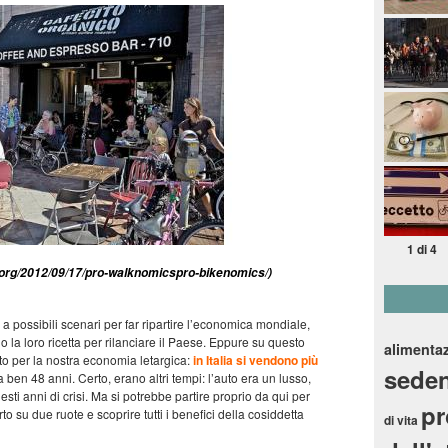
1 di 4
log.org/2012/09/17/pro-walknomicspro-bikenomics/)
 a possibili scenari per far ripartire l’economica mondiale,
la loro ricetta per rilanciare il Paese. Eppure su questo
alimenta
to per la nostra economia letargica:
in Italia si vendono più
seden
ben 48 anni. Certo, erano altri tempi: l’auto era un lusso,
sti anni di crisi. Ma si potrebbe partire proprio da qui per
p
to su due ruote e scoprire tutti i benefici della cosiddetta
di vita