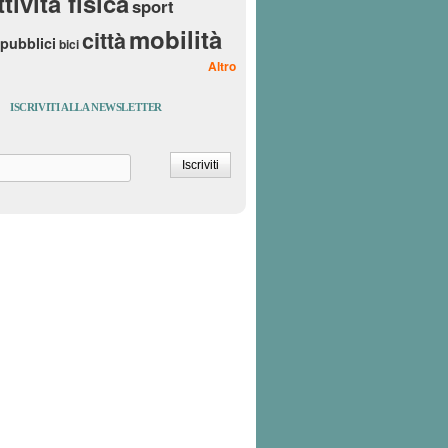
ttività fisica
sport
mobilità
città
 pubblici
bici
Altro
ISCRIVITI ALLA NEWSLETTER