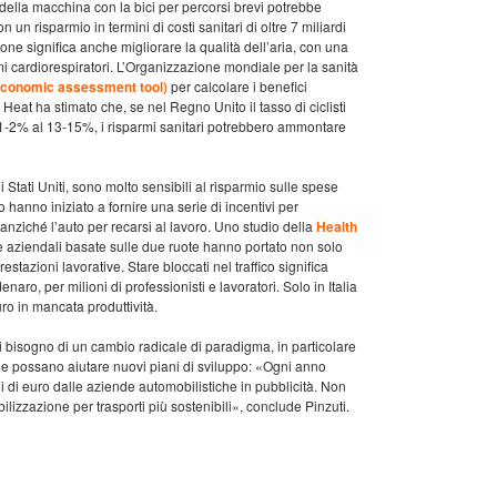
 della macchina con la bici per percorsi brevi potrebbe
on un risparmio in termini di costi sanitari di oltre 7 miliardi
ione significa anche migliorare la qualità dell’aria, con una
mi cardiorespiratori. L’Organizzazione mondiale per la sanità
conomic assessment tool)
per calcolare i benefici
 Heat ha stimato che, se nel Regno Unito il tasso di ciclisti
 1-2% al 13-15%, i risparmi sanitari potrebbero ammontare
i Stati Uniti, sono molto sensibili al risparmio sulle spese
o hanno iniziato a fornire una serie di incentivi per
i anziché l’auto per recarsi al lavoro. Uno studio della
Health
e aziendali basate sulle due ruote hanno portato non solo
tazioni lavorative. Stare bloccati nel traffico significa
aro, per milioni di professionisti e lavoratori. Solo in Italia
uro in mancata produttività.
ndi bisogno di un cambio radicale di paradigma, in particolare
che possano aiutare nuovi piani di sviluppo: «Ogni anno
ni di euro dalle aziende automobilistiche in pubblicità. Non
ilizzazione per trasporti più sostenibili», conclude Pinzuti.