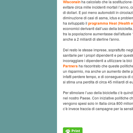
Wisconsin
ha calcolato che la sostituzione
evitare circa mille incidenti mortali l’anno, c
di dollari. E poi meno automobili in circolaz
diminuzione di casi di asma, ictus e proble
ha sviluppato il
programma Heat (Health e
economici derivanti dall’uso della bicicletta.
tra la popolazione aumentasse dall'attuale
anche a 2 miliardi di sterline l'anno.
Del resto le stesse imprese, soprattutto negl
sanitarie per i propri dipendenti e per quest
incoraggiare i dipendenti a utilizzare la bic
Partners
ha riscontrato che queste politich
un risparmio, ma anche un aumento delle pres
infatti perdere tempo, e di conseguenza di den
si stima una perdita di circa 45 miliardi di e
Per stimolare l’uso della bicicletta c’è qui
nel nostro Paese. Con iniziative politiche 
vengono spesi solo in Italia circa 800 milio
c’è invece traccia di campagne per la sensib