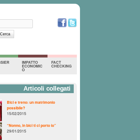
erca
orm di ricerca
SIER
IMPATTO
FACT
ECONOMIC
CHECKING
O
Articoli collegati
Bici e treno: un matrimonio
possibile?
15/02/2015
“Nonno, in bici ti ci porto io”
29/01/2015