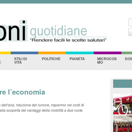
ane
Salta al contenuto
principale
C
F
STILI DI
POLITICHE
PIANETA
MICROCOS
DOS
E
VITA
MO
are l’economia
à dell'aria, riduzione del rumore, risparmio nei costi di
alla scoperta dei vantaggi della mobilità a due ruote.