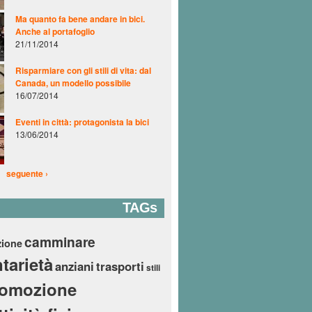
Ma quanto fa bene andare in bici.
Anche al portafoglio
21/11/2014
Risparmiare con gli stili di vita: dal
Canada, un modello possibile
16/07/2014
Eventi in città: protagonista la bici
13/06/2014
seguente ›
TAGs
camminare
zione
tarietà
anziani
trasporti
stili
romozione