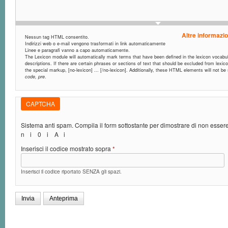
Altre informazio
Nessun tag HTML consentito.
Indirizzi web o e-mail vengono trasformati in link automaticamente
Linee e paragrafi vanno a capo automaticamente.
The Lexicon module will automatically mark terms that have been defined in the lexicon vocabula
descriptions. If there are certain phrases or sections of text that should be excluded from lexic
the special markup, [no-lexicon] ... [/no-lexicon]. Additionally, these HTML elements will not b
code, pre
.
CAPTCHA
Sistema anti spam. Compila il form sottostante per dimostrare di non esse
n
i
0
i
A
i
Inserisci il codice mostrato sopra
*
Inserisci il codice riportato SENZA gli spazi.