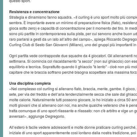
questo sport.
Resistenza e concentrazione
Strategia e dinamismo fanno squadra. «Il curling è uno sport molto più compl
sembra. È importante avere un minimo di preparazione fisica (fiato), resistenza 
gioca sotto zero) e capacità di concentrazione per il momento del tiro. In med
sono più partite in contemporanea sulla pista, per cui servono anche buon udi
raro parlarsi a gesti da un lato all’altro del campo», spiega Riccardo Degrego
Curling Club di Sesto San Giovanni (Milano), uno dei gruppi più importanti i
Ogni partita vede contrapposte due squadre da 4 giocatori. Gli allenamenti no
settimana. Si comincia col riscaldamento "a secco" (non sul ghiaccio) con ese
equilibrio e tecnica. Soprattutto quando il ghiaccio "è lento" - cioè non più mo
capitare che le braccia soffrano perché bisogna scopettare alla massima forz
Una disciplina completa
«Nel complesso col curling si allenano fiato, braccia, mente, gambe. Il gioco, i
sete, per via del freddo e dell’aria tendenzialmente secca che sale dal ghiac
molte calorie. Naturalmente tutti possono giocare, io ho iniziato a circa 50 a
molti giovani che si allenano con noi, ma anche qualche veterano che è pens
tratta comunque di uno sport rilassante e rilassato: non c'è arbitro e vige un gr
avversari», aggiunge Degregorio.
All’estero è facile vedere adolescenti e molte donne praticare curling perché,
iniziale di uno sport apparentemente così lontano dalla nostra tradizione, poi