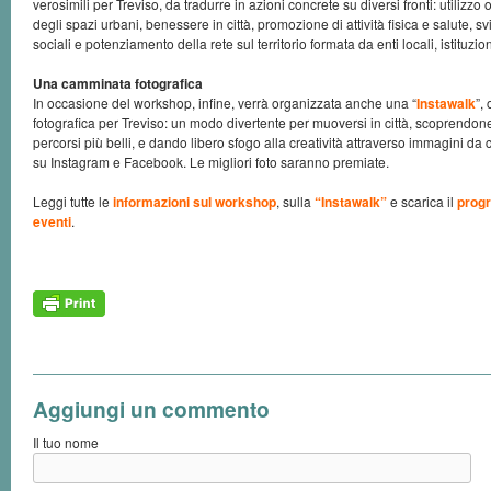
verosimili per Treviso, da tradurre in azioni concrete su diversi fronti: utilizzo
degli spazi urbani, benessere in città, promozione di attività fisica e salute,
sociali e potenziamento della rete sul territorio formata da enti locali, istituzio
Una camminata fotografica
In occasione del workshop, infine, verrà organizzata anche una “
Instawalk
”,
fotografica per Treviso: un modo divertente per muoversi in città, scoprendon
percorsi più belli, e dando libero sfogo alla creatività attraverso immagini da 
su Instagram e Facebook. Le migliori foto saranno premiate.
Leggi tutte le
informazioni sul workshop
, sulla
“Instawalk”
e scarica il
prog
eventi
.
Aggiungi un commento
Il tuo nome