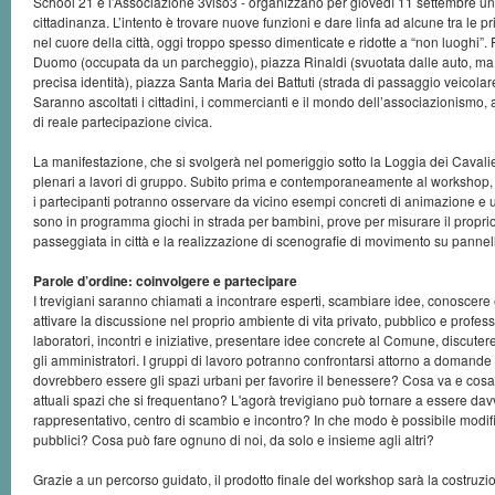
School 21 e l’Associazione 3viso3 - organizzano per giovedì 11 settembre un
cittadinanza. L’intento è trovare nuove funzioni e dare linfa ad alcune tra le pr
nel cuore della città, oggi troppo spesso dimenticate e ridotte a “non luoghi”
Duomo (occupata da un parcheggio), piazza Rinaldi (svuotata dalle auto, m
precisa identità), piazza Santa Maria dei Battuti (strada di passaggio veicolare 
Saranno ascoltati i cittadini, i commercianti e il mondo dell’associazionismo,
di reale partecipazione civica.
La manifestazione, che si svolgerà nel pomeriggio sotto la Loggia dei Cavali
plenari a lavori di gruppo. Subito prima e contemporaneamente al workshop, ino
i partecipanti potranno osservare da vicino esempi concreti di animazione e u
sono in programma giochi in strada per bambini, prove per misurare il proprio 
passeggiata in città e la realizzazione di scenografie di movimento su pannell
Parole d’ordine: coinvolgere e partecipare
I trevigiani saranno chiamati a incontrare esperti, scambiare idee, conoscere
attivare la discussione nel proprio ambiente di vita privato, pubblico e profes
laboratori, incontri e iniziative, presentare idee concrete al Comune, discutere c
gli amministratori. I gruppi di lavoro potranno confrontarsi attorno a domande
dovrebbero essere gli spazi urbani per favorire il benessere? Cosa va e cosa
attuali spazi che si frequentano? L'agorà trevigiano può tornare a essere da
rappresentativo, centro di scambio e incontro? In che modo è possibile modifi
pubblici? Cosa può fare ognuno di noi, da solo e insieme agli altri?
Grazie a un percorso guidato, il prodotto finale del workshop sarà la costruzi