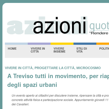
Azioniquotidiane
S
-NESSUNO-
HOME
VIVERE IN
VIVERE
STILI DI
POLIT
CITTÀ
INSIEME
VITA
VIVERE IN CITTÀ, PROGETTARE LA CITTÀ, MICROCOSMO
A Treviso tutti in movimento, per ria
degli spazi urbani
Un evento aperto ai cittadini per discutere insieme, ripensare la città e 
concreto attività fisica e partecipazione sociale. Appuntamento giovedì 1
dei Cavalieri.