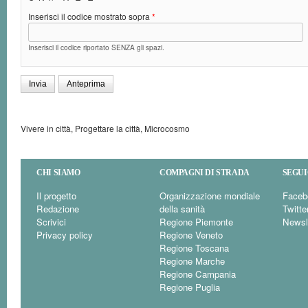
Inserisci il codice mostrato sopra
*
Inserisci il codice riportato SENZA gli spazi.
Vivere in città, Progettare la città, Microcosmo
CHI SIAMO
COMPAGNI DI STRADA
SEGUI
Il progetto
Organizzazione mondiale
Faceb
Redazione
della sanità
Twitte
Scrivici
Regione Piemonte
Newsl
Privacy policy
Regione Veneto
Regione Toscana
Regione Marche
Regione Campania
Regione Puglia