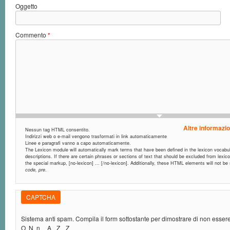
Oggetto
Commento
*
Altre informazio
Nessun tag HTML consentito.
Indirizzi web o e-mail vengono trasformati in link automaticamente
Linee e paragrafi vanno a capo automaticamente.
The Lexicon module will automatically mark terms that have been defined in the lexicon vocabula
descriptions. If there are certain phrases or sections of text that should be excluded from lexic
the special markup, [no-lexicon] ... [/no-lexicon]. Additionally, these HTML elements will not b
code, pre
.
CAPTCHA
Sistema anti spam. Compila il form sottostante per dimostrare di non esse
O
N
n
A
Z
Z