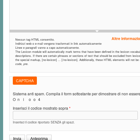
Altre informazio
Nessun tag HTML consentito.
Indirizzi web o e-mail vengono trasformati in link automaticamente
Linee e paragrafi vanno a capo automaticamente.
The Lexicon module will automatically mark terms that have been defined in the lexicon vocabula
descriptions. If there are certain phrases or sections of text that should be excluded from lexic
the special markup, [no-lexicon] ... [/no-lexicon]. Additionally, these HTML elements will not b
code, pre
.
CAPTCHA
Sistema anti spam. Compila il form sottostante per dimostrare di non esse
O
n
i
o
o
4
Inserisci il codice mostrato sopra
*
Inserisci il codice riportato SENZA gli spazi.