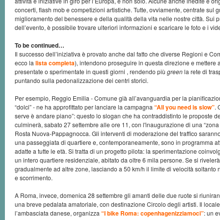
attività e iniziative in giro per l’Europa, e non solo. Alcune anche inedite e o
concerti, flash mob e competizioni artistiche. Tutte, ovviamente, centrate sul
miglioramento del benessere e della qualità della vita nelle nostre città. Sui pr
dell’evento, è possibile trovare ulteriori informazioni e scaricare le foto e i v
To be continued…
Il successo dell’iniziativa è provato anche dal fatto che diverse Regioni e Co
ecco la
lista completa
), intendono proseguire in questa direzione e mettere 
presentate o sperimentate in questi giorni , rendendo più
green
la rete di tra
puntando sulla pedonalizzazione dei centri storici.
Per esempio, Reggio Emilia - Comune già all’avanguardia per la pianificazion
“dolci” - ne ha approfittato per lanciare la campagna
“All you need is slow”
. 
serve è andare piano”: questo lo slogan che ha contraddistinto le proposte del
culminerà, sabato 27 settembre alle ore 11, con l'inaugurazione di una “zona 
Rosta Nuova-Pappagnocca. Gli interventi di moderazione del traffico saranno 
una passeggiata di quartiere e, contemporaneamente, sono in programma attiv
adatte a tutte le età. Si tratta di un progetto pilota: la sperimentazione coinvolg
un intero quartiere residenziale, abitato da oltre 6 mila persone. Se si rivelerà
gradualmente ad altre zone, lasciando a 50 km/h il limite di velocità soltanto n
e scorrimento.
A Roma, invece, domenica 28 settembre gli amanti delle due ruote si riunira
una breve pedalata amatoriale, con destinazione Circolo degli artisti. Il local
l’ambasciata danese, organizza
“I bike Roma: copenhagenizziamoci”
: un e