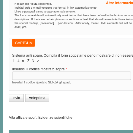
Altre informazio
Nessun tag HTML consentito.
Indirizzi web o e-mail vengono trasformati in link automaticamente
Linee e paragrafi vanno a capo automaticamente.
The Lexicon module will automatically mark terms that have been defined in the lexicon vocabula
descriptions. If there are certain phrases or sections of text that should be excluded from lexic
the special markup, [no-lexicon] ... [/no-lexicon]. Additionally, these HTML elements will not b
code, pre
.
CAPTCHA
Sistema anti spam. Compila il form sottostante per dimostrare di non esse
1
4
n
Z
N
z
Inserisci il codice mostrato sopra
*
Inserisci il codice riportato SENZA gli spazi.
Vita attiva e sport, Evidenze scientifiche