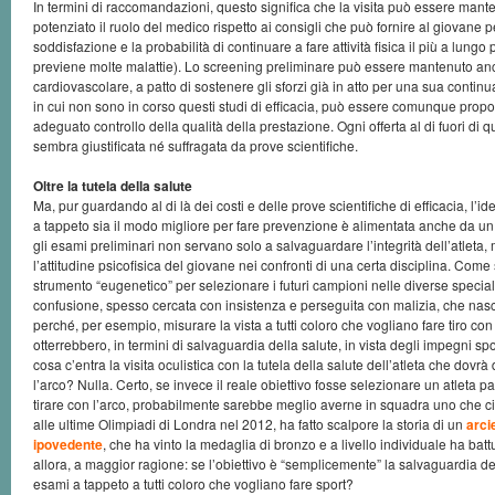
In termini di raccomandazioni, questo significa che la visita può essere man
potenziato il ruolo del medico rispetto ai consigli che può fornire al giovane 
soddisfazione e la probabilità di continuare a fare attività fisica il più a lungo
previene molte malattie). Lo screening preliminare può essere mantenuto an
cardiovascolare, a patto di sostenere gli sforzi già in atto per una sua contin
in cui non sono in corso questi studi di efficacia, può essere comunque prop
adeguato controllo della qualità della prestazione. Ogni offerta al di fuori di 
sembra giustificata né suffragata da prove scientifiche.
Oltre la tutela della salute
Ma, pur guardando al di là dei costi e delle prove scientifiche di efficacia, l’
a tappeto sia il modo migliore per fare prevenzione è alimentata anche da un
gli esami preliminari non servano solo a salvaguardare l’integrità dell’atleta
l’attitudine psicofisica del giovane nei confronti di una certa disciplina. Come
strumento “eugenetico” per selezionare i futuri campioni nelle diverse special
confusione, spesso cercata con insistenza e perseguita con malizia, che nasc
perché, per esempio, misurare la vista a tutti coloro che vogliano fare tiro con 
otterrebbero, in termini di salvaguardia della salute, in vista degli impegni s
cosa c’entra la visita oculistica con la tutela della salute dell’atleta che dovrà 
l’arco? Nulla. Certo, se invece il reale obiettivo fosse selezionare un atleta p
tirare con l’arco, probabilmente sarebbe meglio averne in squadra uno che 
alle ultime Olimpiadi di Londra nel 2012, ha fatto scalpore la storia di un
arci
ipovedente
, che ha vinto la medaglia di bronzo e a livello individuale ha battut
allora, a maggior ragione: se l’obiettivo è “semplicemente” la salvaguardia del
esami a tappeto a tutti coloro che vogliano fare sport?