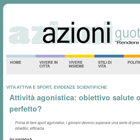
Azioniquotidiane
S
-NESSUNO-
HOME
VIVERE IN
VIVERE
STILI DI
POLIT
CITTÀ
INSIEME
VITA
VITA ATTIVA E SPORT, EVIDENZE SCIENTIFICHE
Attività agonistica: obiettivo salute o
perfetto?
Prima di fare sport agonistico, i giovani devono superare una serie di prove
obiettivi, efficacia.
21/10/2013