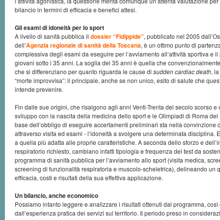
l’attività agonistica, la questione merita comunque un’attenta valutazione per
bilancio in termini di efficacia e benefici attesi.
Gli esami di idoneità per lo sport
A livello di sanità pubblica il
dossier “Fidippide”
, pubblicato nel 2005 dall’O
dell’
Agenzia regionale di sanità della Toscana
, è un ottimo punto di partenz
complessiva degli esami da eseguire per l’avviamento all’attività sportiva e il 
giovani sotto i 35 anni. La soglia dei 35 anni è quella che convenzionalment
che si differenziano per quanto riguarda le cause di
sudden cardiac death
, l
“morte improvvisa”: il principale, anche se non unico, esito di salute che que
intende prevenire.
Fin dalle sue origini, che risalgono agli anni Venti-Trenta del secolo scorso 
sviluppo con la nascita della medicina dello sport e le Olimpiadi di Roma del 1
base dell’obbligo di eseguire accertamenti preliminari sta nella convinzione ch
attraverso visita ed esami - l’idoneità a svolgere una determinata disciplina. E
a quella più adatta alle proprie caratteristiche. A seconda dello sforzo e dell
respiratorio richiesto, cambiano infatti tipologia e frequenza dei test da sosten
programma di sanità pubblica per l’avviamento allo sport (visita medica, scre
screening di funzionalità respiratoria e muscolo-scheletrica), delineando un
efficacia, costi e risultati della sua effettiva applicazione.
Un bilancio, anche economico
Possiamo intanto leggere e analizzare i risultati ottenuti dal programma, co
dall’esperienza pratica dei servizi sul territorio. Il periodo preso in considera