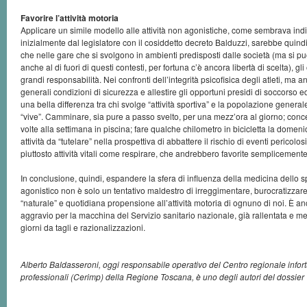
Favorire l’attività motoria
Applicare un simile modello alle attività non agonistiche, come sembrava ind
inizialmente dal legislatore con il cosiddetto decreto Balduzzi, sarebbe quind
che nelle gare che si svolgono in ambienti predisposti dalle società (ma si p
anche al di fuori di questi contesti, per fortuna c’è ancora libertà di scelta), g
grandi responsabilità. Nei confronti dell’integrità psicofisica degli atleti, ma a
generali condizioni di sicurezza e allestire gli opportuni presidi di soccorso
una bella differenza tra chi svolge “attività sportiva” e la popolazione gener
“vive”. Camminare, sia pure a passo svelto, per una mezz’ora al giorno; con
volte alla settimana in piscina; fare qualche chilometro in bicicletta la domen
attività da “tutelare” nella prospettiva di abbattere il rischio di eventi pericolo
piuttosto attività vitali come respirare, che andrebbero favorite semplicemen
In conclusione, quindi, espandere la sfera di influenza della medicina dello spo
agonistico non è solo un tentativo maldestro di irreggimentare, burocratizzar
“naturale” e quotidiana propensione all’attività motoria di ognuno di noi. È an
aggravio per la macchina del Servizio sanitario nazionale, già rallentata e mes
giorni da tagli e razionalizzazioni.
Alberto Baldasseroni, oggi responsabile operativo del Centro regionale infort
professionali (Cerimp) della Regione Toscana, è uno degli autori del dossier 