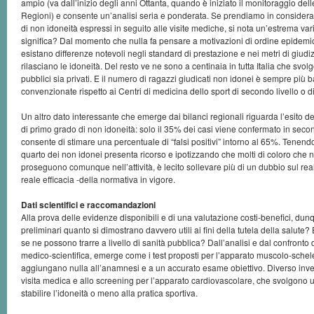
ampio (va dall’inizio degli anni Ottanta, quando è iniziato il monitoraggio delle
Regioni) e consente un’analisi seria e ponderata. Se prendiamo in consideraz
di non idoneità espressi in seguito alle visite mediche, si nota un’estrema var
significa? Dal momento che nulla fa pensare a motivazioni di ordine epidemio
esistano differenze notevoli negli standard di prestazione e nei metri di giudiz
rilasciano le idoneità. Del resto ve ne sono a centinaia in tutta Italia che svolg
pubblici sia privati. E il numero di ragazzi giudicati non idonei è sempre più b
convenzionate rispetto ai Centri di medicina dello sport di secondo livello o di 
Un altro dato interessante che emerge dai bilanci regionali riguarda l’esito dei 
di primo grado di non idoneità: solo il 35% dei casi viene confermato in seco
consente di stimare una percentuale di “falsi positivi” intorno al 65%. Tenend
quarto dei non idonei presenta ricorso e ipotizzando che molti di coloro che 
proseguono comunque nell’attività, è lecito sollevare più di un dubbio sul reale
reale efficacia -della normativa in vigore.
Dati scientifici e raccomandazioni
Alla prova delle evidenze disponibili e di una valutazione costi-benefici, dun
preliminari quanto si dimostrano davvero utili ai fini della tutela della salut
se ne possono trarre a livello di sanità pubblica? Dall’analisi e dal confronto de
medico-scientifica, emerge come i test proposti per l’apparato muscolo-schele
aggiungano nulla all’anamnesi e a un accurato esame obiettivo. Diverso invece
visita medica e allo screening per l’apparato cardiovascolare, che svolgono 
stabilire l’idoneità o meno alla pratica sportiva.