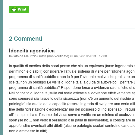
2 Commenti
Idoneità agonistica
Inviato da
Maurizio Gottin (non verificato)
il
Lun, 28/10/2013 - 12:30
In qualità di medico dello sport penso che sia un equivoco (forse ingenerato da
per minori e disabili) considerare l'attuale sistema di visite per l'idoneità ago
programma di sanità pubblica: non lo è per l'evidente motivo che praticare un
scelta, non un obbligo! Le visite di idoneità alla guida di autoveicoli, per far
programma di sanità pubblica? Rispondono forse a evidenze scientifiche di e
Nel concetto di idoneità, sulla cui reale efficacia si dovrebbe effettivamente a
sono compresi sia l'aspetto della sicurezza (non c'è un aumento del rischio a
patologie) sia quello della capacità (essere in grado di svolgere una certa atti
fine della "prestazione d'eccellenza" ma del possesso di indispensabili requisi
all'esempio citato, l'esame del visus serve a verificare un minimo di acutezza 
sport (se no ... non vedo il bersaglio o la palla in movimento!), a consigliare 
approfondire eventuali altri difetti (alcune patologie oculari controindicano alcu
non è ammesso in altri).