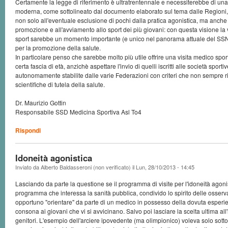
Certamente la legge di riferimento è ultratrentennale e necessiterebbe di una
moderna, come sottolineato dal documento elaborato sul tema dalle Regioni,
non solo all'eventuale esclusione di pochi dalla pratica agonistica, ma anche 
promozione e all'avviamento allo sport dei più giovani: con questa visione la 
sport sarebbe un momento importante (e unico nel panorama attuale del SSN
per la promozione della salute.
In particolare penso che sarebbe molto più utile offrire una visita medico sport
certa fascia di età, anzichè aspettare l'invio di quelli iscritti alle società spor
autonomamente stabilite dalle varie Federazioni con criteri che non sempre
scientifiche di tutela della salute.
Dr. Maurizio Gottin
Responsabile SSD Medicina Sportiva Asl To4
Rispondi
Idoneità agonistica
Inviato da
Alberto Baldasseroni (non verificato)
il
Lun, 28/10/2013 - 14:45
Lasciando da parte la questione se il programma di visite per l'idoneità agon
programma che interessa la sanità pubblica, condivido lo spirito delle osserva
opportuno "orientare" da parte di un medico in possesso della dovuta esperienz
consona ai giovani che vi si avvicinano. Salvo poi lasciare la scelta ultima all'
genitori. L'esempio dell'arciere ipovedente (ma olimpionico) voleva solo sotto