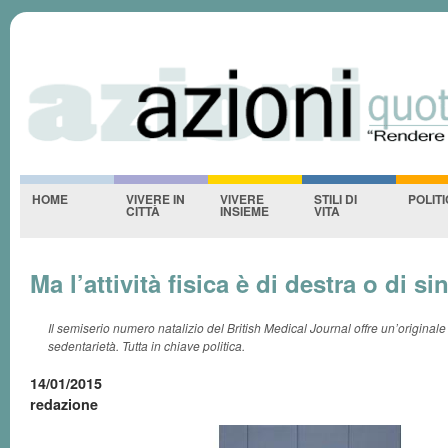
Azioniquotidiane
S
-NESSUNO-
HOME
VIVERE IN
VIVERE
STILI DI
POLIT
CITTÀ
INSIEME
VITA
Ma l’attività fisica è di destra o di si
Il semiserio numero natalizio del British Medical Journal offre un’originale 
sedentarietà. Tutta in chiave politica.
14/01/2015
redazione