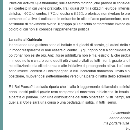
Physical Activity Questionnaire) sull’esercizio motorio, che prende in consideraz
e il contesto in cui viene praticato. Tra i quasi 30 mila cittadini europei intervist
sinistra, il 60% di centro, il 7% di destra e il 26% preferisce non rivelare le pr
persone più attive si collocano in entrambe le ali dell’arco parlamentare, con 
settimana di movimento svolto. Il gruppo più a rischio sembrerebbe invece quel
coloro di cui non si conosce l’appartenenza politica.
La salita al Quirinale
Inanellando una gustosa serie di battute e di giochi di parole, gli autori della 
in modo trasparente di non essere di centro…) giungono così a concludere che
poltrona” non esiste più. Anzi, forse addirittura non è mai esistito. E che probab
in modo netto e chiaro sono quelli più vivaci e vitali su tutti i fronti, grazie all
mobilitazioni della cittadinanza o alle iniziative di propaganda attiva. I più sed
sono invece i centristi e i disimpegnati, a cui i ricercatori rinnovano l’invito 
posizione, muovendosi (letteralmente) verso una parte o l’altra dello schiera
E il Bel Paese? Lo studio riporta che l’Italia è leggermente sbilanciata a sini
anno i nostri politici (quote rosa comprese) si mostrano in bicicletta, in tenut
a partite di pallone. Con una distribuzione del tutto bipartisan. Visti i tempi, 
quella al Colle sarà una corsa o una pedalata in salita. In tutti i sensi.
Le scarpett
hanno ancora
ma portarle tutte
è 