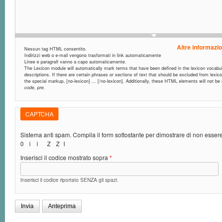
Altre informazio
Nessun tag HTML consentito.
Indirizzi web o e-mail vengono trasformati in link automaticamente
Linee e paragrafi vanno a capo automaticamente.
The Lexicon module will automatically mark terms that have been defined in the lexicon vocabula
descriptions. If there are certain phrases or sections of text that should be excluded from lexic
the special markup, [no-lexicon] ... [/no-lexicon]. Additionally, these HTML elements will not b
code, pre
.
CAPTCHA
Sistema anti spam. Compila il form sottostante per dimostrare di non esse
0
i
i
Z
Z
I
Inserisci il codice mostrato sopra
*
Inserisci il codice riportato SENZA gli spazi.