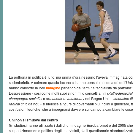
La poltrona in politica è tutto, ma prima d’ora nessuno l’aveva immaginata co
sedentarietà. A colmare questa lacuna ci hanno pensato i ricercatori dell’Univ
hanno condotto la loro
indagine
partendo dal termine “socialista da poltrona” 
L’espressione - così come molti suoi sinonimi o concetti affini (
Kathedersozial
champagne socialist
o
armachair revolutionary
nel Regno Unito,
limousine li
radical chic
da noi) - si riferisce a figure di governanti più inclini a giudicare, 
costruzioni teoriche, che a impegnarsi davvero sul campo a cambiare le cose
Chi non si smuove dal centro
Gli studiosi hanno utilizzato i dati di un’indagine Eurobarometro del 2005 c
sul posizionamento politico degli intervistati, sia il questionario standardizza