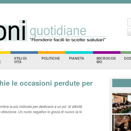
ane
Salta al contenuto
principale
C
F
STILI DI
POLITICHE
PIANETA
MICROCOS
DOS
E
VITA
MO
ie le occasioni perdute per
embra la più indicata per dedicarsi a un po’ di attività
 direzione. Un ruolo negativo lo gioca di nuovo la tv.