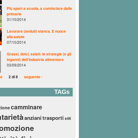
Più sport a scuola, a cominciare dalle
primarie
31/10/2014
Lavorare (seduti) stanca. E nuoce
alla salute
07/10/2014
Grassi, dolci, salati: le strategie (e gli
inganni) dell’industria alimentare
03/09/2014
te
2 di 8
seguente ›
TAGs
camminare
zione
tarietà
anziani
trasporti
stili
romozione