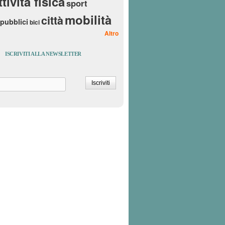
ttività fisica
sport
mobilità
città
 pubblici
bici
Altro
ISCRIVITI ALLA NEWSLETTER