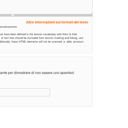
Altre informazioni sui formati del testo
automaticamente
t have been defined in the lexicon vocabulary with links to their
ns of text that should be excluded from lexicon marking and linking, use
Additionally, these HTML elements will not be scanned:
a, abbr, acronym,
stante per dimostrare di non essere uno spambot.