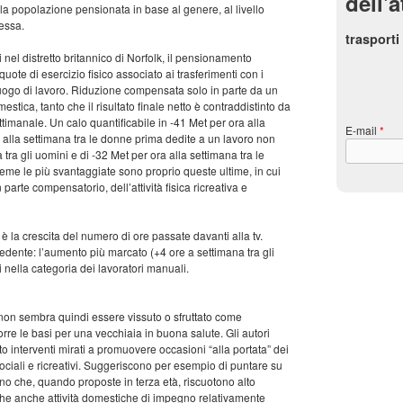
dell'a
lla popolazione pensionata in base al genere, al livello
ressa.
trasporti
i nel distretto britannico di Norfolk, il pensionamento
ote di esercizio fisico associato ai trasferimenti con i
 luogo di lavoro. Riduzione compensata solo in parte da un
mestica, tanto che il risultato finale netto è contraddistinto da
imanale. Un calo quantificabile in -41 Met per ora alla
E-mail
*
 alla settimana tra le donne prima dedite a un lavoro non
tra gli uomini e di -32 Met per ora alla settimana tra le
eme le più svantaggiate sono proprio queste ultime, in cui
parte compensatorio, dell’attività fisica ricreativa e
 la crescita del numero di ore passate davanti alla tv.
ecedente: l’aumento più marcato (+4 ore a settimana tra gli
ti nella categoria dei lavoratori manuali.
 non sembra quindi essere vissuto o sfruttato come
orre le basi per una vecchiaia in buona salute. Gli autori
to interventi mirati a promuovere occasioni “alla portata” dei
sociali e ricreativi. Suggeriscono per esempio di puntare su
no che, quando proposte in terza età, riscuotono alto
he anche attività domestiche di impegno relativamente