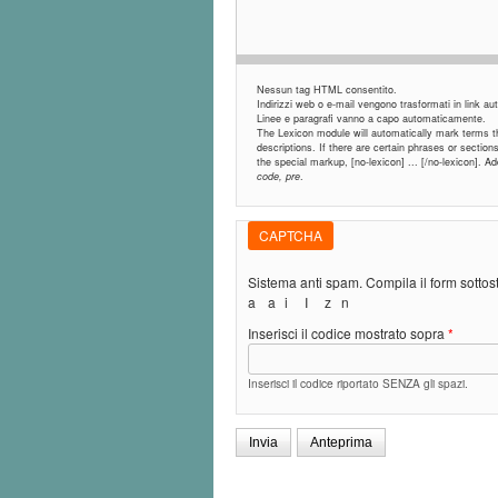
Nessun tag HTML consentito.
Indirizzi web o e-mail vengono trasformati in link 
Linee e paragrafi vanno a capo automaticamente.
The Lexicon module will automatically mark terms tha
descriptions. If there are certain phrases or sectio
the special markup, [no-lexicon] ... [/no-lexicon]. 
code, pre
.
CAPTCHA
Sistema anti spam. Compila il form sotto
a
a
i
I
z
n
Inserisci il codice mostrato sopra
*
Inserisci il codice riportato SENZA gli spazi.