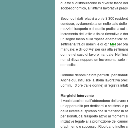
queste si distribuiscono in diverse fasce de
socioeconomico, all’attività lavorativa preg
Secondo i dati relativi a oltre 3.300 resident
conduce, ovviamente, a un netto calo delle qu
mezzi di trasporto e di quello praticata sul
incremento dell’attività fisica ricreativa e do
un segno meno sulla “spesa energetica” sett
settimana tra gli uomini e di -27
Met
per ora
manuale; e di -50 Met per ora alla settimana 
donne nel caso di lavoro manuale. Nell’insi
non si rileva neppure un incremento, solo in 
domestica.
Comune denominatore per tutti i pensionati è
Anche qui, influisce la storia lavorativa pr
uomini, +3 ore tra le donne) si registra infat
Margini di intervento
Il vuoto lasciato dall’abbandono del lavoro
un’opportunità per dedicarsi a se stessi e p
della ricerca auspicano che si mettano in at
pensionati, dal trasporto attivo ai momenti 
iniziative legate alla promozione del cammi
gradimento e successo. Ricordano inoltre c