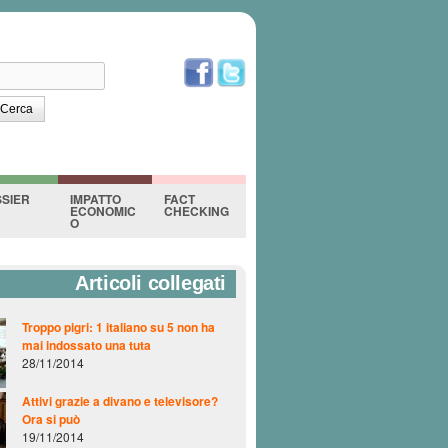
erca
orm di ricerca
SIER
IMPATTO
FACT
ECONOMIC
CHECKING
O
Articoli collegati
Troppo pigri: 1 italiano su 5 non ha
mai indossato una tuta
28/11/2014
Attivi grazie a divano e televisore?
Ora si può
19/11/2014