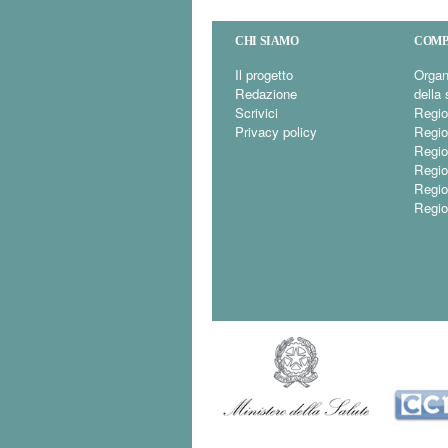
CHI SIAMO
COMP
Il progetto
Organ
Redazione
della 
Scrivici
Regio
Privacy policy
Regio
Regio
Regio
Regi
Regio