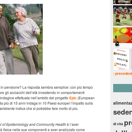
‹ preceden
va in pensione? La risposta sembra semplice: con più tempo
are gli acciacchi dell’età investendo in comportamenti
’indagine effettuata nell’ambito del progetto
Epic
(European
alimenta
a più di 15 anni indaga in 10 Paesi europei l’impatto sulla
e ambiente indica che si potrebbe fare molto di più.
seden
p
di vita
l of Epidemiology and Community Health
è l’aver
vità fisica nelle sue componenti e aver analizzato come